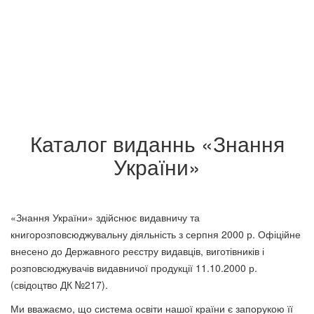
Вища педагогічна освіта і
Вища педагогічна освіта і
Каталог виданнь «Знання
наука України: історія,
наука України: історія,
сьогодення та перспективи
сьогодення та перспективи
України»
розвитку - Харківська область
розвитку - АР Крим
62 грн.
99 грн.
«Знання України» здійснює видавничу та
книгорозповсюджувальну діяльність з серпня 2000 р. Офіційне
внесено до Державного реєстру видавців, виготівників і
розповсюджувачів видавничої продукції 11.10.2000 р.
(свідоцтво ДК №217).
Ми вважаємо, що система освіти нашої країни є запорукою її