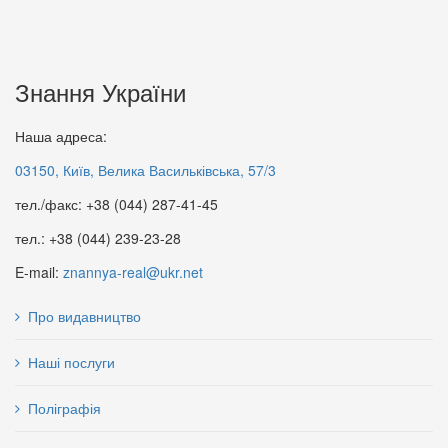
Знання України
Наша адреса:
03150, Київ, Велика Васильківська, 57/3
Бо ця війна не мала статись…
Берегиння мудрості,
тел./факс: +38 (044) 287-41-45
350 грн.
добролюбства та свободи
80 грн.
тел.: +38 (044) 239-23-28
E-mail:
znannya-real@ukr.net
Про видавництво
Наші послуги
Поліграфія