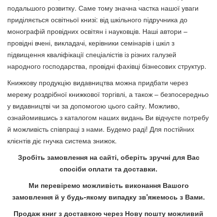
подальшого розвитку. Саме тому значна частка нашої уваги
приділяється освітньої книзі: від шкільного підручника до
Вища педагогічна освіта і
монографій провідних освітян і науковців. Наші автори –
наука України: Івано-
провідні вчені, викладачі, керівники семінарів і шкіл з
Вища педагогічна освіта і
Франківська область
підвищення кваліфікації спеціалістів із різних галузей
наука України: історія,
99 грн.
народного господарства, провідні фахівці бізнесових структур.
сьогодення та перспективи
Книжкову продукцію видавництва можна придбати через
розвитку - Івано-Франківська
мережу роздрібної книжкової торгівлі, а також – безпосередньо
область
у видавництві чи за допомогою цього сайту. Можливо,
65 грн.
ознайомившись з каталогом наших видань Ви відчуєте потребу
й можливість співпраці з нами. Будемо раді! Для постійних
клієнтів діє гнучка система знижок.
Зробіть замовлення на сайті, оберіть зручні для Вас
спосіби оплати та доставки.
Вища освіта і Болонський
Ми перевіремо можливість виконання Вашого
процес Навчальний посібник.
Виховання шахами, чого
замовлення й у будь-якому випадку зв'яжемось з Вами.
73 грн.
мене навчили діти Демарьов
Продаж книг з доставкою через Нову пошту можливий