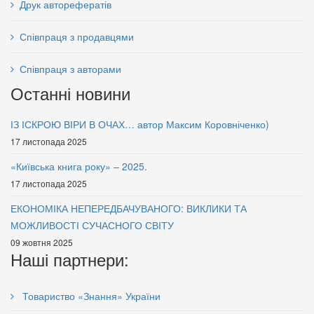
Друк авторефератів
Співпраця з продавцями
Біблія і сучасна наука.
Безпека життєдіяльності.
130 грн.
Співпраця з авторами
Посібник
Останні новини
60 грн.
ІЗ ІСКРОЮ ВІРИ В ОЧАХ… автор Максим Коровніченко)
17 листопада 2025
«Київська книга року» – 2025.
17 листопада 2025
ЕКОНОМІКА НЕПЕРЕДБАЧУВАНОГО: ВИКЛИКИ ТА
МОЖЛИВОСТІ СУЧАСНОГО СВІТУ
09 жовтня 2025
Наші партнери:
АСТРОНОМІЯ 11 клас
Товариство «Знання» України
Бєрєгиння мудрості,
110 грн.