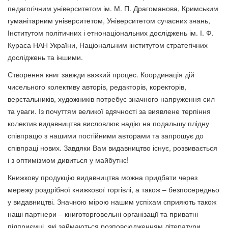
педагогічним університетом ім. М. П. Драгоманова, Кримським
гуманітарним університетом, Університетом сучасних знань,
Інститутом політичних і етнонаціональних досліджень ім. І. Ф.
Кураса НАН України, Національним інститутом стратегічних
досліджень та іншими.
Створення книг завжди важкий процес. Координація дій
чисельного колективу авторів, редакторів, коректорів,
верстальників, художників потребує значного напруження сил
та уваги. Із почуттям великої вдячності за виявлене терпіння
колектив видавництва висловлює надію на подальшу плідну
співпрацю з нашими постійними авторами та запрошує до
співпраці нових. Завдяки Вам видавництво існує, розвивається
і з оптимізмом дивиться у майбутнє!
Книжкову продукцію видавництва можна придбати через
мережу роздрібної книжкової торгівлі, а також – безпосередньо
у видавництві. Значною мірою нашим успіхам сприяють також
наші партнери – книготорговельні організації та приватні
підприємці, які займаються розповсюдженням літератури.