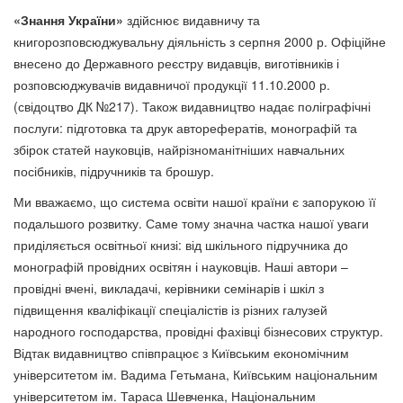
«Знання України»
здійснює видавничу та
книгорозповсюджувальну діяльність з серпня 2000 р. Офіційне
внесено до Державного реєстру видавців, виготівників і
розповсюджувачів видавничої продукції 11.10.2000 р.
(свідоцтво ДК №217). Також видавництво надає поліграфічні
послуги: підготовка та друк авторефератів, монографій та
збірок статей науковців, найрізноманітніших навчальних
посібників, підручників та брошур.
Ми вважаємо, що система освіти нашої країни є запорукою її
подальшого розвитку. Саме тому значна частка нашої уваги
приділяється освітньої книзі: від шкільного підручника до
монографій провідних освітян і науковців. Наші автори –
провідні вчені, викладачі, керівники семінарів і шкіл з
підвищення кваліфікації спеціалістів із різних галузей
народного господарства, провідні фахівці бізнесових структур.
Відтак видавництво співпрацює з Київським економічним
університетом ім. Вадима Гетьмана, Київським національним
університетом ім. Тараса Шевченка, Національним