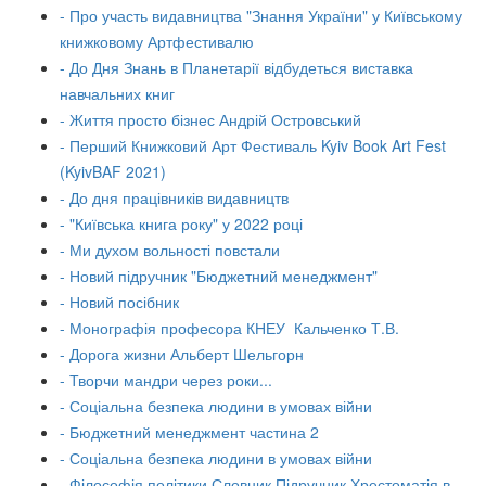
- Про участь видавництва "Знання України" у Київському
книжковому Артфестивалю
- До Дня Знань в Планетарії відбудеться виставка
навчальних книг
- Життя просто бізнес Андрій Островський
- Перший Книжковий Арт Фестиваль Kyiv Book Art Fest
(KyivBAF 2021)
- До дня працівників видавництв
- "Київська книга року" у 2022 році
- Ми духом вольності повстали
- Новий підручник "Бюджетний менеджмент"
- Новий посібник
- Монографія професора КНЕУ Кальченко Т.В.
- Дорога жизни Альберт Шельгорн
- Творчи мандри через роки...
- Соціальна безпека людини в умовах війни
- Бюджетний менеджмент частина 2
- Соціальна безпека людини в умовах війни
- Філософія політики Словник Підручник Хрестоматія в