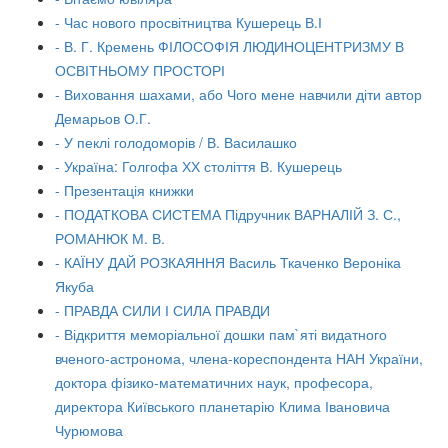
- Час нового просвітництва Кушерець В.І
- В. Г. Кремень ФІЛОСОФІЯ ЛЮДИНОЦЕНТРИЗМУ В
ОСВІТНЬОМУ ПРОСТОРІ
- Виховання шахами, або Чого мене навчили діти автор
Демарьов О.Г.
- У пеклі голодоморів / В. Василашко
- Україна: Голгофа ХХ століття В. Кушерець
- Презентація книжки
- ПОДАТКОВА СИСТЕМА Підручник ВАРНАЛІЙ З. С.,
РОМАНЮК М. В.
- КАЇНУ ДАЙ РОЗКАЯННЯ Василь Ткаченко Вероніка
Якуба
- ПРАВДА СИЛИ І СИЛА ПРАВДИ
- Відкриття меморіальної дошки пам`яті видатного
вченого-астронома, члена-кореспондента НАН України,
доктора фізико-математичних наук, професора,
директора Київського планетарію Клима Івановича
Чурюмова