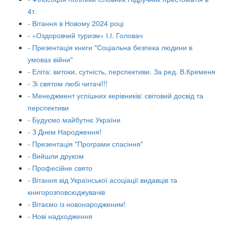
4т.
- Вітання в Новому 2024 році
- «Оздоровчий туризм» І.І. Головач
- Презентація книги "Соціальна безпека людини в
умовах війни"
- Еліта: витоки, сутність, перспективи. За ред. В.Кременя
- Зі святом любі читачі!!!
- Менеджмент успішних керівників: світовий досвід та
перспективи
- Будуємо майбутнє України
- З Днем Народження!
- Презентація "Програми спасіння"
- Вийшли друком
- Професійне свято
- Вітання від Української асоціації видавців та
книгорозповсюджувачів
- Вітаємо із новонародженим!
- Нові надходження