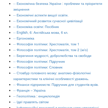
-- Економічна безпека України : проблеми та пріоритети
зміцнення
-- Економічні аспекти вищої освіти.
-- Економічний розвиток сучасної цивілізації
-- Економіка освіти: Посібник
-- English, 6: Англійська мова, 6 кл.
-- Ергономіка
-- Філософія політики: Хрестоматія, том 1
-- Філософія політики: Хрестоматія, том 2 (м/о)
-- Берегиння мудрості, добролюбства та свободи
-- Філософія політики: Підручник
-- Філософія політики: Словник
-- Стовбур головного мозку: анатомо-фізіологічні
характеристики та клінічні особливості уражень.
-- Фінанси підприємств: Підручник для студентів вузів.
-- Франція – Україна
-- Геополітика : енциклопедія
-- Ідеї правлять світом
-- Інформаційні технології в регіональному управлінні.