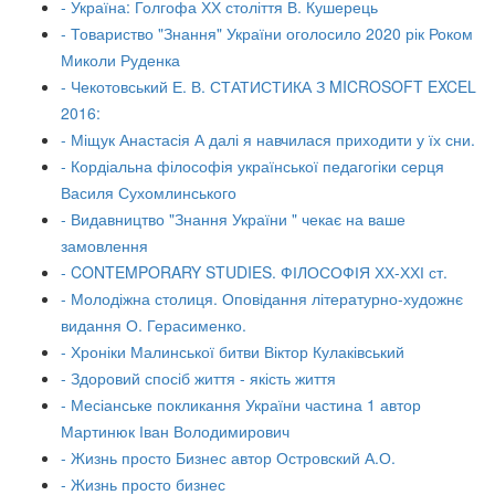
- Україна: Голгофа ХХ століття В. Кушерець
- Товариство "Знання" України оголосило 2020 рік Роком
Миколи Руденка
- Чекотовський Е. В. СТАТИСТИКА З MICROSOFT EXCEL
2016:
- Міщук Анастасія А далі я навчилася приходити у їх сни.
- Кордіальна філософія української педагогіки серця
Василя Сухомлинського
- Видавництво "Знання України " чекає на ваше
замовлення
- CONTEMPORARY STUDIES. ФІЛОСОФІЯ ХХ-ХХІ ст.
- Молодіжна столиця. Оповідання літературно-художнє
видання О. Герасименко.
- Хроніки Малинської битви Віктор Кулаківський
- Здоровий спосіб життя - якість життя
- Месіанське покликання України частина 1 автор
Мартинюк Іван Володимирович
- Жизнь просто Бизнес автор Островский А.О.
- Жизнь просто бизнес