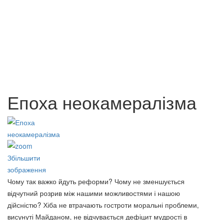
Муніципальне право. Частина
Інформаційні технології в
1.
регіональному управлінні.
65 грн.
65 грн.
Епоха неокамералізма
Збільшити
зображення
Чому так важко йдуть реформи? Чому не змен­шується
відчутний розрив між нашими можливостями і нашою
дійсністю? Хіба не втрачають гостроти моральні проблеми,
висунуті Майданом, не відчувається дефіцит мудрості в