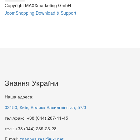
Copyright MAXXmarketing GmbH
JoomShopping Download & Support
Знання України
Антропологія права :
КОЛОНІАЛЬНІ ВІЙНИ ДРУГОЇ
навчальний посібник
РЕЧІ ПОСПОЛИТОЇ
Наша адреса:
65 грн.
65 грн.
03150, Київ, Велика Васильківська, 57/3
тел./факс: +38 (044) 287-41-45
тел.: +38 (044) 239-23-28
E-mail:
znannya-real@ukr.net