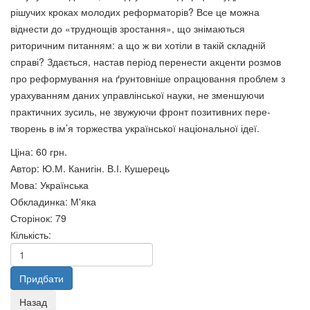
рішучих кроках молодих реформаторів? Все це можна
віднести до «труднощів зростання», що знімаються
Міжнародні торгівельні зв’язки
риторичним питанням: а що ж ви хотіли в такій складній
України: генезис і структура
справі? Здається, настав період перенести акценти розмов
Вища педагогічна освіта і
65 грн.
про реформування на ґрунтовніше опрацювання проблем з
наука України: історія,
урахуванням даних управлінської науки, не зменшуючи
сьогодення та перспективи
практичних зусиль, не звужуючи фронт позитивних пере­
розвитку - Івано-Франківська
творень в ім’я торжества української національної ідеї.
область
Ціна:
60 грн.
65 грн.
Автор
:
Ю.М. Канигін. В.І. Кушерець
Мова
:
Українська
Обкладинка
:
М'яка
Сторінок
:
79
Кількість:
Ринок суверенних
Податкова політика України :
єврооблігацій України.
навч. посібник
65 грн.
65 грн.