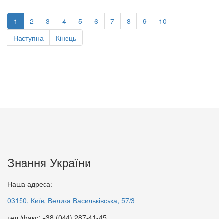
1
2
3
4
5
6
7
8
9
10
Наступна
Кінець
Знання України
Наша адреса:
03150, Київ, Велика Васильківська, 57/3
тел./факс: +38 (044) 287-41-45