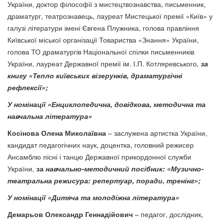
України, доктор філософії з мистецтвознавства, письменник,
драматург, театрознавець, лауреат Мистецької премії «Київ» у
галузі літератури імені Євгена Плужника, голова правління
Київської міської організації Товариства «Знання» України,
голова ТО драматургів Національної спілки письменників
України, лауреат Державної премії ім. І.П. Котляревського,
за
книгу «Тепло київських візерунків, драматургічні
рефлексії»;
У номінації «Енциклопедична, довідкова, методична та
навчальна література»
Косінова Олена Миколаївна
– заслужена артистка України,
кандидат педагогічних наук, доцентка, головний режисер
Ансамблю пісні і танцю Державної прикордонної служби
України,
за
навчально-методичний посібник:
«
Музично-
театральна режисура: репертуар, поради, тренінг»;
У номінації «Дитяча та молодіжна література»
Демарьов Олександр Геннадійович
– педагог, дослідник,