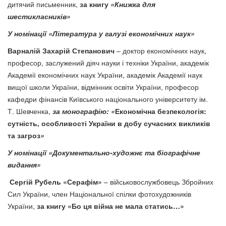
дитячий письменник,
за книгу
«Книжка для
шестикласників»
У номінації «
Література
у галузі економічних наук
»
Варналій Захарій Степанович
– доктор економічних наук,
професор, заслужений діяч науки і техніки України, академік
Академії економічних наук України, академік Академії наук
вищої школи України, відмінник освіти України, професор
кафедри фінансів Київського національного університету ім.
Т. Шевченка,
за монографію: «
Економічна безпекологія:
сутність, особливості України в добу сучасних викликів
та загроз
»
У номінації «Документально-художнє та біографічне
видання»
Сергій Рубель «Серафім»
– військовослужбовець Збройних
Сил України, член Національної спілки фотохудожників
України,
за книгу «Бо ця війна не мала статись…»