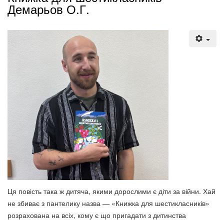
Демарьов О.Г.
Ця повість така ж дитяча, якими дорослими є діти за вій­ни. Хай
не збиває з пантелику назва — «Книжка для шес­ти­клас­ників»
розрахована на всіх, кому є що пригадати з ди­тин­ства