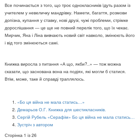
Все починається з того, що троє однокласників їдуть разом із
учителем у невеличку мандрівку. Намети, багаття, розмови
допізна, купання у ставку, нові друзі, чужі проблеми, стрімке
дорослішання — це ще не повний перелік того, що їх чекає.
Мирчик, Яна і Ліна вивчають новий світ навколо, змінюють його
і від того змінюються самі.
Книжка виросла з питання «А що, якби?..» — тож можна
сказати, що заснована вона на подіях, які могли б статися.
Втім, може, таке й справді траплялось.
«Бо ця війна не мала статись…»
Демарьов О.Г. Книжка для шестикласників.
Сергій Рубель «Серафім» Бо ця війна не мала статись…
Зустріч з автором
Сторінка 1 із 26