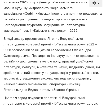
27 жовтня 2025 року у День української писемності та
мови в Будинку митрополита Національного
заповідника «Софія Київська» Інститутом політико-правових та
релігійних досліджень проведено урочисту церемонія
нагородження лауреатів Всеукраїнської літературно-
мистецької премії «Київська книга року» – 2025.
В ході заходу презентовано Літопис Всеукраїнської
літературно-мистецької премії «Київська книга року» 2022 –
2025 заснований за ініціативи Герасименка Олександра
Олександровича, Президента Інституту політико-правових та
релігійних досліджень, з метою популяризації української
літератури, культури, мистецтва та науки, підтримки діячів, які
зробили значний внесок у популяризацію української книжки,
творчості, утвердження високих мистецьких стандартів у
національному письменстві і літературній критиці.
Літопис видано Видавництвом «Знання України».
Цьогоріч серед лауреатів престижної Всеукраїнської
літературно-мистецької премії «Київська книга року» автори,