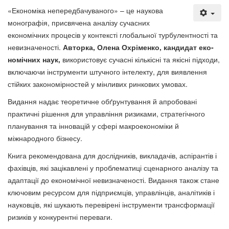
«Економіка непередбачуваного» – це наукова
монографія, присвячена аналізу сучасних
економічних процесів у контексті глобальної турбу­лентності та
невизначеності.
Авторка, Олена Охріменко, кандидат еко­
но­мічних наук,
використовує сучасні кількісні та якісні підходи,
включаючи інструменти штучного інтелекту, для виявлення
стійких закономірностей у мінливих ринкових умовах.
Видання надає теоретичне обґрунтування й апробовані
практичні рішення для управління ризиками, стратегічного
планування та інновацій у сфері макроекономіки й
міжнародного бізнесу.
Книга рекомендована для дослідників, викладачів, аспірантів і
фахів­ців, які зацікавлені у проблематиці сценарного аналізу та
адаптації до еконо­мічної невизначеності. Видання також стане
ключовим ресурсом для під­приємців, управлінців, аналітиків і
науковців, які шукають перевірені інстру­менти трансформації
ризиків у конкурентні переваги.