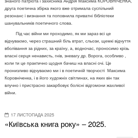
знаного патріота і захисника Андрія Максима КОРОВНІЧЕНКА,
друга поетична збірка якого вже отримала суспільний
резонанс і визнання та поповнила приватні бібліотеки
шанувальників поетичного слова.
Під час війни ми проходимо, як ми зараз всі це
відчуваємо, через страшний біль втрат, сльози, щемкі відчуття
вболівання за рідних, за країну, а, водночас, проносимо крізь
власні серця ненависть, гнів, зневагу др. Ворога, особливо ,
коли ти це практично щодня бачиш на власні очі. Це
пронизливо відчуваємо ми і в поетичній творчості Максима
Коровніченка, і в його художніх світлинах, на яких він так
влучно і пристрасно закарбовує болісні відгомони жахливої
війни.
17 ЛИСТОПАДА 2025
«Київська книга року» – 2025.