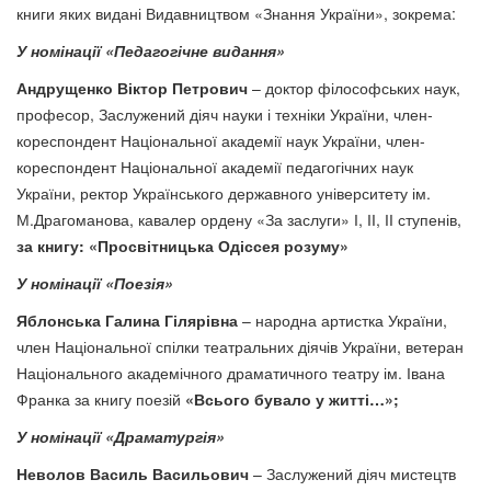
книги яких видані Видавництвом «Знання України», зокрема:
У номінації «Педагогічне видання»
Андрущенко Віктор Петрович
– доктор філософських наук,
професор, Заслужений діяч науки і техніки України, член-
кореспондент Національної академії наук України, член-
кореспондент Національної академії педагогічних наук
України, ректор Українського державного університету ім.
М.Драгоманова, кавалер ордену «За заслуги» І, ІІ, ІІ ступенів,
за книгу:
«Просвітницька Одіссея розуму»
У номінації «Поезія»
Яблонська Галина Гілярівна
– народна артистка України,
член Національної спілки театральних діячів України, ветеран
Національного академічного драматичного театру ім. Івана
Франка за книгу поезій
«Всього бувало у житті…»;
У номінації «Драматургія»
Неволов Василь Васильович
– Заслужений діяч мистецтв