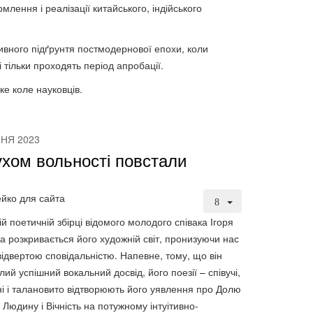
ення і реалізації китайського, індійського
ивного підґрунтя постмодернової епохи, коли
і тільки проходять період апробації.
ке коле науковців.
ПНЯ 2023
хом вольності повстали
й поетичній збірці відомого молодого співака Ігоря
а розкривається його художній світ, пронизуючи нас
ідвертою сповідальністю. Напевне, тому, що він
ий успішний вокальний досвід, його поезії – співучі,
ні і талановито відтворюють його уявлення про Долю
о Людину і Вічність на потужному інтуітивно-