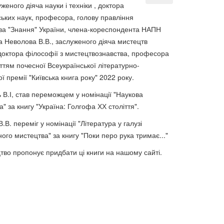
луженого діяча науки і техніки , доктора
ьких наук, професора, голову правління
ва "Знання" України, члена-кореспондента НАПН
а Неволова В.В., заслуженого діяча мистецтв
 доктора філософії з мистецтвознавства, професора
ттям почесної Всеукраїнської літературно-
ї премії "Київська книга року" 2022 року.
 В.І, став переможцем у номінації "Наукова
а" за книгу "Україна: Голгофа ХХ століття".
.В. переміг у номінації "Література у галузі
ого мистецтва" за книгу "Поки перо рука тримає..."
тво пропонує придбати ці книги на нашому сайті.