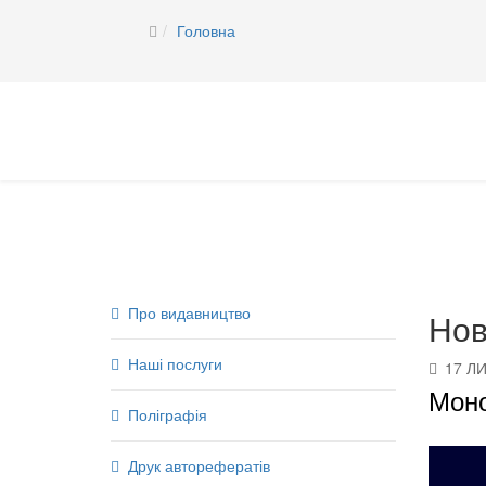
Головна
Про видавництво
Нов
Наші послуги
17 Л
Моно
Поліграфія
Друк авторефератів