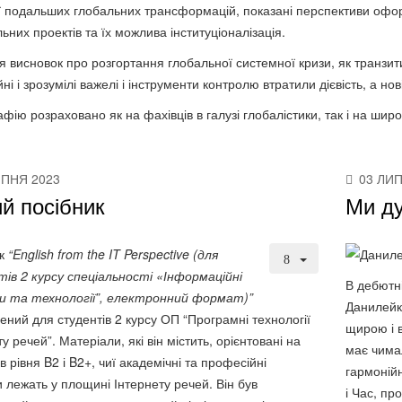
ї подальших глобальних трансформацій, показані перспективи оформл
ьних проектів та їх можлива інституціоналізація.
я висновок про розгортання глобальної системної кризи, як транзит
ні і зрозумілі важелі і інструменти контролю втратили дієвість, а нов
фію розраховано як на фахівців в галузі глобалістики, так і на широ
ИПНЯ 2023
03 ЛИ
й посібник
Ми ду
ик
“
English from the IT Perspective (для
ів 2 курсу спеціальності «Інформаційні
В дебютні
 та технології
”
, електронний формат)
”
Данилейк
ений для студентів 2 курсу ОП “Програмні технології
щирою і в
у речей”. Матеріали, які він містить, орієнтовані на
має чимал
в рівня B2 і B2+, чиї академічні та професійні
гармоній
и лежать у площині Інтернету речей. Він був
і Час, пр