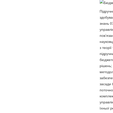
Підручн
здобува
знань 0
управлі
пов’яза
науковц
з теорії
підручн
бюджето
рішень;
методол
забезпе
засади 
поточно
комплек
управлі
їхньої р