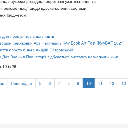
ень, наукових розвідок, теоретичні узагальнення та
ні рекомендації щодо вдосконалення системи
ння бюджетом.
о дня працівників видавництв
ерший Книжковий Арт Фестиваль Kyiv Book Art Fest (KyivBAF 2021)
иття просто бізнес Андрій Островський
о Дня Знань в Планетарії відбудеться виставка навчальних книг
 10 із 26
ок
Попередня
5
6
7
8
9
10
11
12
13