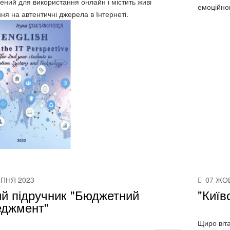
ений для використання онлайн і містить живі
емоційном
ня на автентичні джерела в Інтернеті.
ИПНЯ 2023
07 ЖО
й підручник "Бюджетний
"Київ
еджмент"
Щиро віт