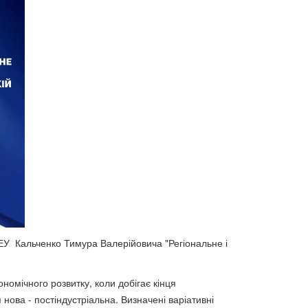
У Кальченко Тимура Валерійовича "Регіональне і
номічного розвитку, коли добігає кінця
нова - постіндустріальна. Визначені варіативні