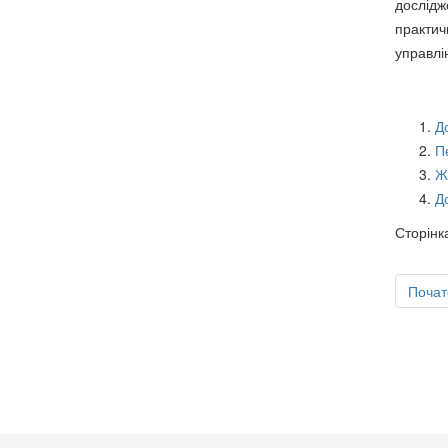
дослідж
практич
управлі
Д
П
Ж
Д
Сторінка
Почат