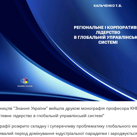
ництві "Знання України" вийшла друком монографія професора КНЕ
тивне лідерство в глобальній управлінській системі"
рафії розкрито складну і суперечливу проблематику глобального еко
ивалий період домінування індустріальної парадигми і зароджується 