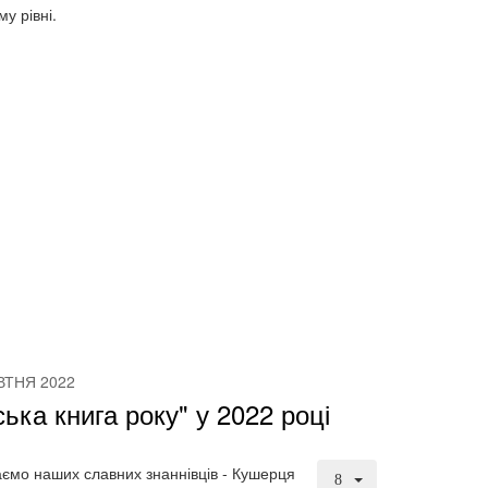
у рівні.
ВТНЯ 2022
ська книга року" у 2022 році
аємо наших славних знаннівців - Кушерця