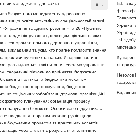
В.І., зас
філософс
ик з бюджетного менеджменту адресовано
Товарист
чам вищої освіти економічних спеціальностей галузі
України т
7 «Управління та адміністрування» та 28 «Публічне
України,
ння та адміністрування», фахівцям, діяльність яких
зі здобу
на з сектором загального державного управління,
мистецько
ям, викладачам та усім, хто прагне поглибити знання
 та практики публічних фінансів. У першій частині
Кушерець
ика розглядаються такі питання: система управління
літератур
м; теоретичні підходи до прийняття бюджетних
Неволов В
 бюджетна політика та бюджетний механізм;
театральн
огія бюджетного прогнозування; бюджетне
Видавниц
чення соціальних зобов’язань держави; організаційні
бюджетного планування; організація процесу
го планування бюджетів. Особливістю підручника є
сне поєднання теоретичних конструктів щодо
ння бюджетним процесом та практичних аспектів
еалізації. Робота містить результати аналітичних