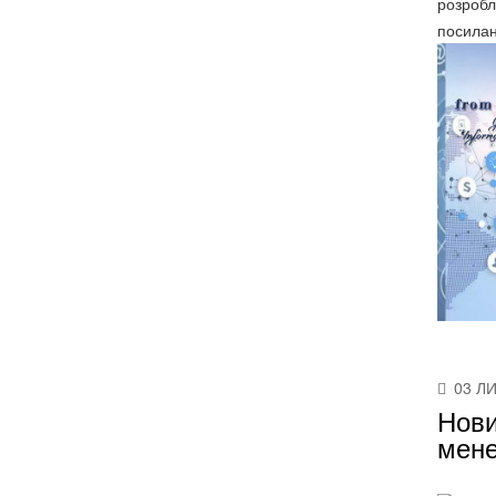
розробл
посилан
03 Л
Нови
мен