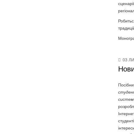
сценарі
регіонал
Робитьс
традицій
Моногра
03 Л
Нови
Посібн
студент
системи
розробл
Інтернет
студенті
інтерес