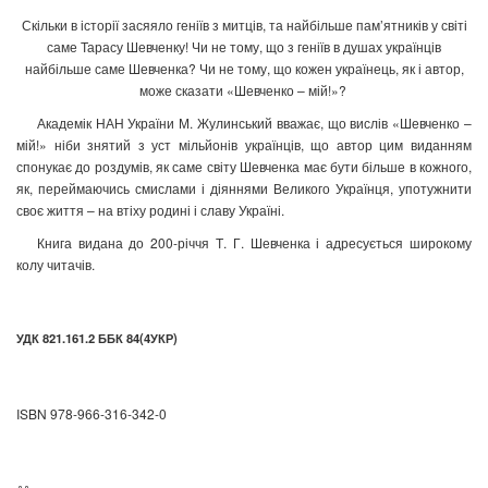
Скільки в історії засяяло геніїв з митців, та найбільше пам’ятників у світі
саме Тарасу Шевченку! Чи не тому, що з геніїв в душах українців
найбільше саме Шевченка? Чи не тому, що кожен українець, як і автор,
може сказати «Шевченко – мій!»?
Академік НАН України М. Жулинський вважає, що вислів «Шевченко –
мій!» ніби знятий з уст мільйонів українців, що автор цим виданням
спонукає до роздумів, як саме світу Шевченка має бути більше в кожного,
як, переймаючись смислами і діяннями Великого Українця, употужнити
своє життя – на втіху родині і славу Україні.
Книга видана до 200-річчя Т. Г. Шевченка і адресується широкому
колу читачів.
УДК 821.161.2 ББК 84(4УКР)
ISBN 978-966-316-342-0