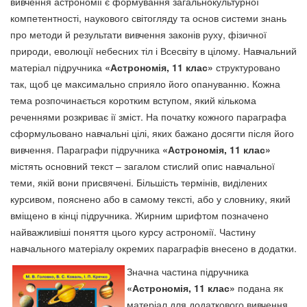
вивчення астрономії є формування загальнокультурної
компетентності, наукового світогляду та основ системи знань
про методи й результати вивчення законів руху, фізичної
природи, еволюції небесних тіл і Всесвіту в цілому. Навчальний
матеріал підручника
«Астроном
ія, 11 клас»
структуровано
так, щоб це максимально сприяло його опануванню. Кожна
тема розпочинається коротким вступом, який кількома
реченнями розкриває ії зміст. На початку кожного параграфа
сформульовано навчальні цілі, яких бажано досягти після його
вивчення. Параграфи підручника
«Астроном
ія, 11 клас»
містять основний текст – загалом стислий опис навчальної
теми, якій вони присвячені. Більшість термінів, виділених
курсивом, пояснено або в самому тексті, або у словнику, який
вміщено в кінці підручника. Жирним шрифтом позначено
найважливіші поняття цього курсу астрономії. Частину
навчального матеріалу окремих параграфів внесено в додатки.
Значна частина підручника
«Астрономія, 11 клас»
подана як
матеріал для додаткового вивчення.