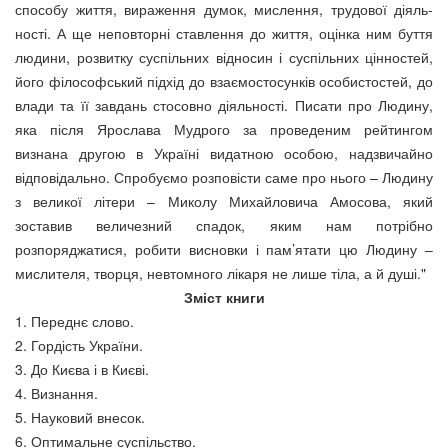
способу життя, вираження думок, мислення, трудової діяль­
ності. А ще неповторні ставлення до життя, оцінка ним буття
людини, розвитку суспільних відносин і суспільних цінностей,
його філософський підхід до взаємостосунків особистостей, до
влади та її завдань стосовно діяльності. Писати про Людину,
яка після Ярослава Мудрого за проведеним рейтингом
визнана другою в Україні видатною особою, надзвичайно
відповідально. Спробуємо розповісти саме про нього – Людину
з великої літери – Миколу Михайловича Амосова, який
зоставив величезний спадок, яким нам потрібно
розпоряджатися, робити висновки і пам’ятати цю Людину –
мислителя, творця, невтомного лікаря не лише тіла, а й душі."
Зміст книги
1. Переднє слово.
2. Гордість України.
3. До Києва і в Києві.
4. Визнання.
5. Науковий внесок.
6. Оптимальне суспільство.