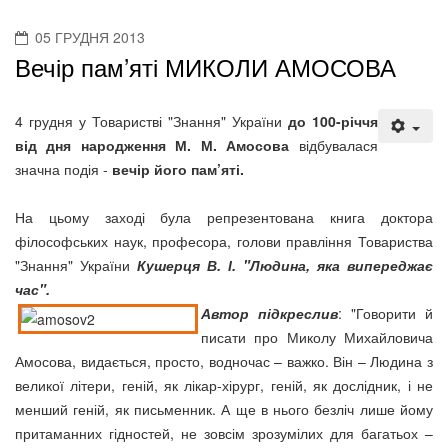
05 ГРУДНЯ 2013
Вечір пам’яті МИКОЛИ АМОСОВА
4 грудня у Товаристві "Знання" України
до 100-річчя
від дня народження М. М. Амосова
відбувалася
значна подія -
вечір його пам’яті.
На цьому заході була репрезентована книга доктора
філософських наук, професора, голови правління Товариства
"Знання" України
Кушерця В. І. "Людина, яка випереджає
час".
Автор підкреслив
: "Говорити й
писати про Миколу Михайловича
Амосова, видається, просто, водночас – важко. Він – Людина з
великої літери, геній, як лікар-хірург, геній, як дослідник, і не
менший геній, як письменник. А ще в нього безліч лише йому
притаманних гідностей, не зовсім зрозумілих для багатьох –