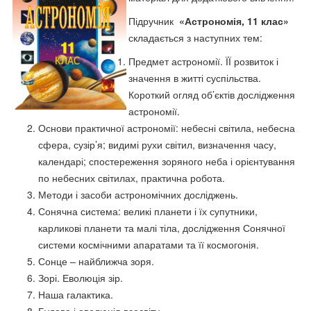
Підручник
«Астрономія, 11 клас»
складається з наступних тем:
Предмет астрономії. ЇЇ розвиток і
значення в житті суспільства.
Короткий огляд об’єктів дослідження
астрономії.
Основи практичної астрономії: небесні світила, небесна
сфера, сузір’я; видимі рухи світил, визначення часу,
календарі; спостереження зоряного неба і орієнтування
по небесних світилах, практична робота.
Методи і засоби астрономічних досліджень.
Сонячна система: великі планети і їх супутники,
карликові планети та малі тіла, дослідження Сонячної
системи космічними апаратами та її космогонія.
Сонце – найближча зоря.
Зорі. Еволюція зір.
Наша галактика.