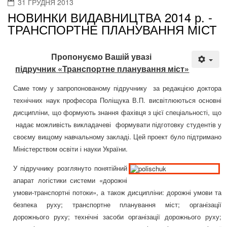
31 ГРУДНЯ 2013
НОВИНКИ ВИДАВНИЦТВА 2014 р. -
ТРАНСПОРТНЕ ПЛАНУВАННЯ МІСТ
Пропонуємо Вашій увазі
підручник
«Транспортне планування міст»
Саме тому у запропонованому підручнику
за редакцією доктора
технічних наук професора Поліщука В.П. висвітлюються основні
дисципліни, що формують знання фахівця з цієї спеціальності, що
надає можливість викладачеві
формувати підготовку студентів у
своєму вищому навчальному закладі. Цей проект було підтримано
Міністерством освіти і науки України.
У підручнику розглянуто понятійний
апарат логістики системи «дорожні
умови-транспортні потоки», а також дисципліни: дорожні умови та
безпека руху; транспортне планування міст; організації
дорожнього руху; технічні засоби організації дорожнього руху;