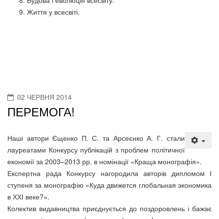
Будова і еволюція всесвіту.
Життя у всесвіті.
02 ЧЕРВНЯ 2014
ПЕРЕМОГА!
Наші автори Єщенко П. С. та Арсеєнко А. Г. стали
лауреатами Конкурсу публікацій з проблем політичної
економії за 2003–2013 рр. в номінації «Краща монографія».
Експертна рада Конкурсу нагородила авторів дипломом І
ступеня за монографію «Куда движется глобальная экономика
в ХХІ веке?».
Колектив видавництва приєднується до поздоровлень і бажає