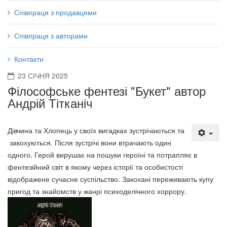
Співпраця з продавцями
Співпраця з авторами
Контакти
23 СІЧНЯ 2025
Філософське фентезі "Букет" автор
Андрій Тітканіч
Дівчина та Хлопець у своїх вигадках зустрічаються та
зако­ху­­ються. Після зустрічі вони втрачають один
одного. Герой виру­шає на пошуки героїні та потрапляє в
фентезійний світ в якому через історії та особистості
відображене сучасне суспільство. Зако­хані переживають купу
пригод та знайомств у жанрі психо­делічного хоррору.