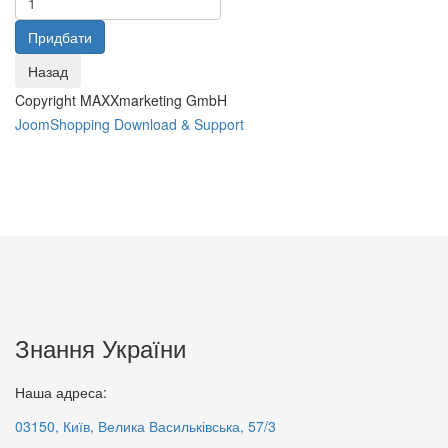
Copyright MAXXmarketing GmbH
JoomShopping Download & Support
Основи громадянського
суспільства: Словник
Основи патентування і
70 грн.
ліцензування: навчальний
Знання України
посібник
70 грн.
Наша адреса:
03150, Київ, Велика Васильківська, 57/3