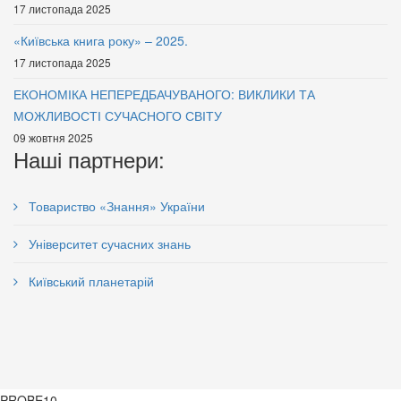
17 листопада 2025
«Київська книга року» – 2025.
17 листопада 2025
Економічний розвиток
ЕКОНОМІКА НЕПЕРЕДБАЧУВАНОГО: ВИКЛИКИ ТА
Фінансування державних
сучасної цивілізації
МОЖЛИВОСТІ СУЧАСНОГО СВІТУ
вищих навчальних закладів
73 грн.
09 жовтня 2025
України
Наші партнери:
72 грн.
Товариство «Знання» України
Університет сучасних знань
Київський планетарій
Вища освіта і Болонський
Муніципальне право. Частина