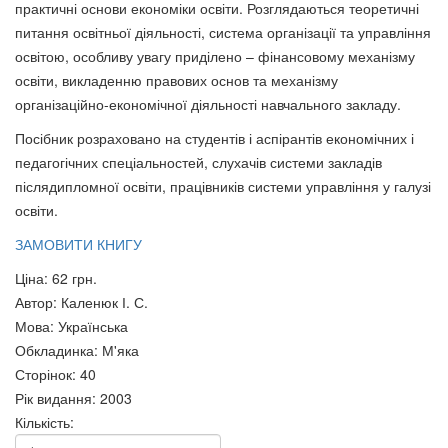
практичні основи економіки освіти. Розглядаються теоретичні
Антропологія права :
КОЛОНІАЛЬНІ ВІЙНИ ДРУГОЇ
питання освітньої діяльності, система організації та управління
навчальний посібник
РЕЧІ ПОСПОЛИТОЇ
освітою, особливу увагу приділено – фінансовому механізму
65 грн.
65 грн.
освіти, викладенню правових основ та механізму
організаційно-економічної діяльності навчального закладу.
Посібник розраховано на студентів і аспірантів економічних і
педагогічних спеціальностей, слухачів системи закладів
післядипломної освіти, працівників системи управління у галузі
освіти.
ЗАМОВИТИ КНИГУ
Ціна:
62 грн.
Автор
:
Каленюк І. С.
Мова
:
Українська
Обкладинка
:
М'яка
Сторінок
:
40
Центральний банк і грошово-
Екобезпечний розвиток:
Рік видання
:
2003
кредитна політика
пошук стратегем.
Кількість:
67 грн.
68 грн.