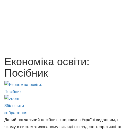
Ринок суверенних
Податкова політика України :
єврооблігацій України.
навч. посібник
65 грн.
65 грн.
Економіка освіти:
Посібник
Збільшити
зображення
Даний навчальний посібник є першим в Україні виданням, в
якому в систематизованому вигляді викладено теоретичні та