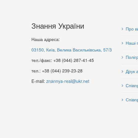
Знання України
Про в
Наша адреса:
Наші 
03150, Київ, Велика Васильківська, 57/3
Поліг
тел./факс: +38 (044) 287-41-45
тел.: +38 (044) 239-23-28
Друк 
E-mail:
znannya-real@ukr.net
Співп
Співп