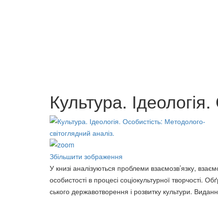
Програма спасіння
70 грн.
Менедж
Основи патентування і
Посібн
ліцензування: навчальний
71 грн.
Культура. Ідеологія.
посібник
70 грн.
Збільшити зображення
У книзі аналізуються проблеми взаємозв’язку, взаємозу
осо­бис­тості в процесі соціокультурної твор­чості. О
ського дер­жа­во­­тво­­рення і роз­витку культури. Вид