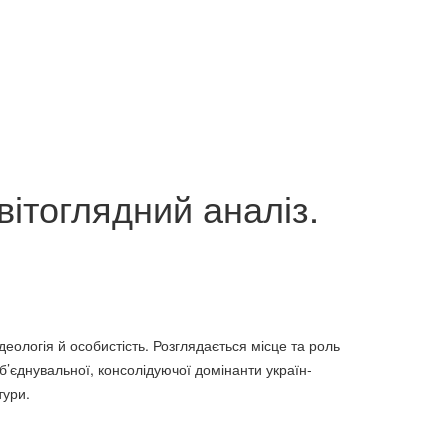
озвиток
Вища освіта і Болонський
зації
процес Навчальний посібник.
73 грн.
вітоглядний аналіз.
 ідеологія й особистість. Розглядається місце та роль
об’єднувальної, консолідуючої домінанти україн­­
тури.