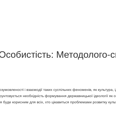
мент персоналу.
Економічний р
ик
Фінансування державних
сучасної цивілі
вищих навчальних закладів
73 грн.
 Особистість: Методолого-с
України
72 грн.
­мов­леності і взає­мо­дії таких суспільних феноменів, як куль­тура,
бґрунто­ву­ється необ­хідність формування державницької ідеології як 
ання буде корисним для всіх, хто ціка­вить­ся проблемами розвитку куль