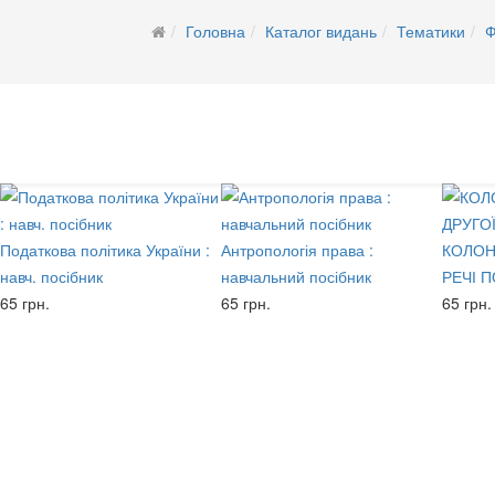
Головна
Каталог видань
Тематики
Ф
Податкова політика України :
Антропологія права :
КОЛОН
навч. посібник
навчальний посібник
РЕЧІ 
65 грн.
65 грн.
65 грн.