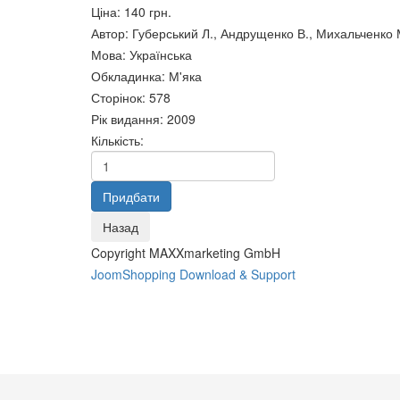
Податкова політика України
Ціна:
140 грн.
Муніципальне право. Частина
74 грн.
Бєрєги
Автор
:
Губерський Л., Андрущенко В., Михальченко 
3
доброл
Мова
:
Українська
74 грн.
75 грн.
Обкладинка
:
М'яка
Сторінок
:
578
Рік видання
:
2009
Кількість:
Copyright MAXXmarketing GmbH
JoomShopping Download & Support
Куда движется глобальная
КОНКУРЕНТОСПРОМОЖНІСТЬ
экономика в ХХІ веке
НАЦІОНАЛЬНОЇ ЕКОНОМІКИ
78 грн.
76 грн.