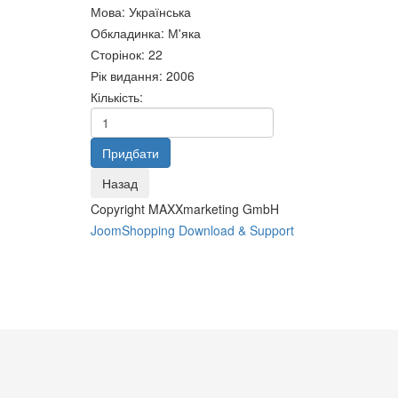
Мова
:
Українська
Світовий ринок послуг:
Сексуальне здоров\'я
Обкладинка
:
М'яка
Підручник
чоловіків.
Систем
Сторінок
:
22
63 грн.
60 грн.
управлі
Рік видання
:
2006
методо
Кількість:
200 грн
Copyright MAXXmarketing GmbH
JoomShopping Download & Support
Соціальна термінологія:
СТАТИСТИКА З MICROSOFT
Словник-довідник
EXCEL
85 грн.
400 грн.