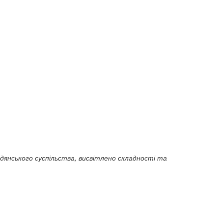
світу
Русский язык 9 класс. Учебник
(кольоровий)
60 грн.
дян­ського суспільства, висвітлено складності та