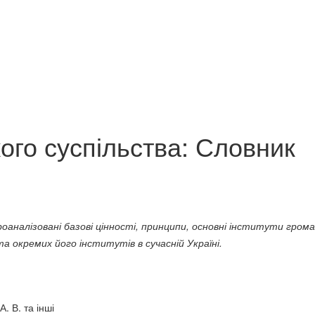
ма спасіння
Роздуми про о
Ринок суверенних
280 грн.
єврооблігацій України.
65 грн.
ого суспільства: Словник
ана­лізо­вані базові цінності, принципи
,
основні інститути грома­
а окремих його інститутів в сучасній Україні.
. В. та інші