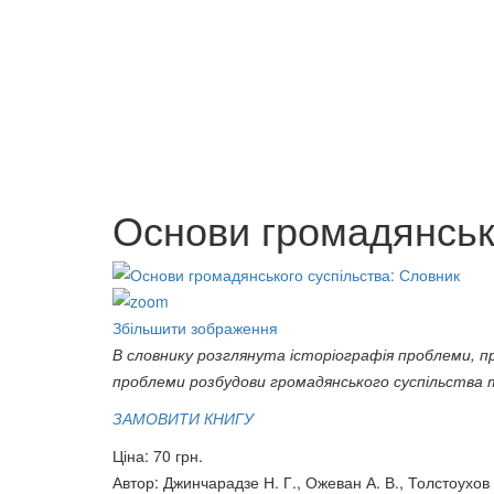
Програ
ПРАКТИКУМ з історії
70 грн.
зарубіжних політичних вчень
Практичний курс української
150 грн.
мови для іноземців: усне
Основи громадянськ
мовлення.
240 грн.
Збільшити зображення
В словнику розглянута історіографія проблеми, про
проблеми розбудови гро­мадянського суспільства т
ЗАМОВИТИ КНИГУ
Ціна:
70 грн.
Автор
:
Джинчарадзе Н. Г., Ожеван А. В., Толстоухов А