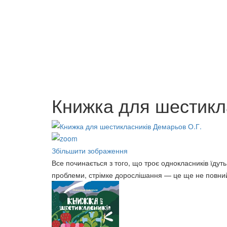
АСТРОНОМІЯ 11 клас
Українс
110 грн.
120 грн
ДЕРЖАВНЕ БЮДЖЕТУВАННЯ
Книжка для шестикл
В УКРАЇНІ: сутність та основні
детермінанти
114 грн.
Збільшити зображення
Все починається з того, що троє однокласників їдуть 
проблеми, стрімке дорослішання — це ще не повний п