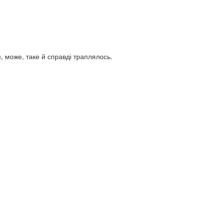
Ергономіка
сторії
160 грн.
літичних вчень
, може, таке й справді траплялось.