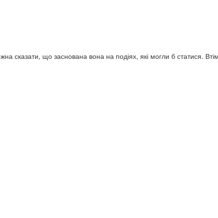
Практикум з історії зарубіжних
ПРАКТИКУМ з і
політичник вчень.
зарубіжних по
гіка.Публіцистика. Том
150 грн.
150 грн.
а 1
на сказати, що заснована вона на подіях, які могли б статися. Втім
.