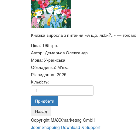
Біблія і сучасна наука.
130 грн.
Культура. Ідеологія.
Історія.
Особистість: Методолого-
Педаго
світоглядний аналіз.
1. Книг
Книжка виросла з питання «А що, якби?..» — тож мож
140 грн.
145 грн
Ціна:
195 грн.
Автор
:
Демарьов Олександр
Мова
:
Українська
Обкладинка
:
М'яка
Рік видання
:
2025
Кількість:
Філософія політики: Підручник
Тепло київських візерунків :
Copyright MAXXmarketing GmbH
164 грн.
Збірка п’єс.
JoomShopping Download & Support
180 грн.