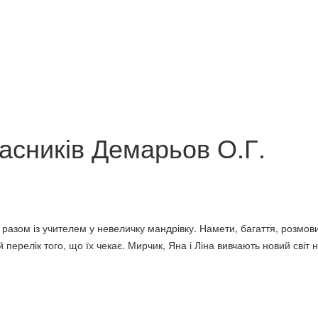
ька мова: 6 кл.
.
English, 6: Англійська мова, 6
Філософія пол
кл.
Хрестоматія, 
120 грн.
120 грн.
асників Демарьов О.Г.
разом із учителем у невеличку мандрівку. Намети, багаття, розмови д
ерелік того, що їх чекає. Мирчик, Яна і Ліна вивчають новий світ н