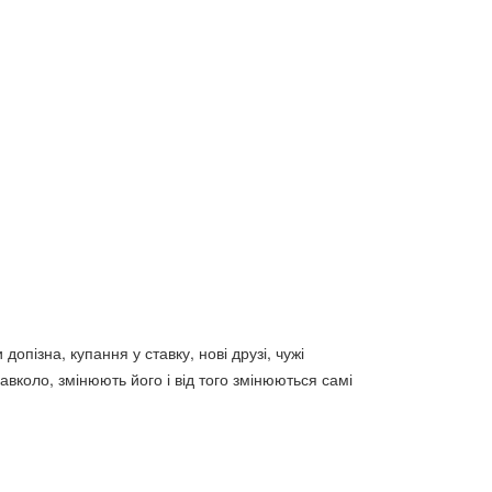
ітики:
том 1
Михайло Драгоманов.Із
наукової
спадщини.кн.1.Політологія,Культурологія
125 грн.
опізна, купання у ставку, нові друзі, чужі
авколо, змінюють його і від того змінюються самі