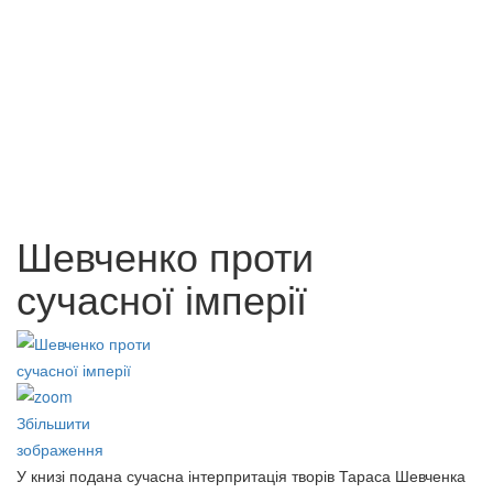
Менеджмент в історичному
Менеджмент персоналу.
розвитку як теорія
Посібник
698 грн.
71 грн.
Шевченко проти
сучасної імперії
Збільшити
зображення
У книзі подана сучасна інтерпритація творів Тараса Шевченка