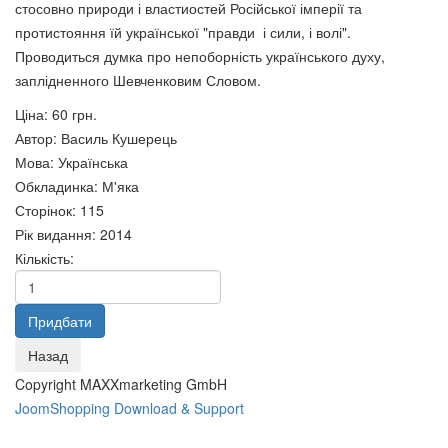
стосовно природи і властиостей Російської імперії та
протистояння їй української "правди і сили, і волі".
Муніцепальне право
Проводиться думка про непоборність українського духу,
Михайло Драгоманов.Із
зарубіжних країн.Частина 2
заплідненного Шевченковим Словом.
наукової
60 грн.
Ціна:
60 грн.
спадщини.кн.1.Політологія,Культурологія
Автор
:
Василь Кушерець
125 грн.
Мова
:
Українська
Обкладинка
:
М'яка
Сторінок
:
115
Рік видання
:
2014
Кількість:
Copyright MAXXmarketing GmbH
Муніципальне право. Частина
Муніципальне право. Частина
JoomShopping Download & Support
1.
3