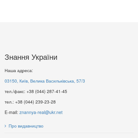
65 грн.
74 грн.
Знання України
Наша адреса:
03150, Київ, Велика Васильківська, 57/3
тел./факс: +38 (044) 287-41-45
Організація та регулювання
Основи громадянського
дорожнього руху
тел.: +38 (044) 239-23-28
суспільства: Словник
300 грн.
70 грн.
E-mail:
znannya-real@ukr.net
Про видавництво