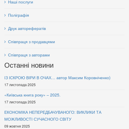
Наші послуги
Поліграфія
Друк авторефератів
Співпраця з продавцями
Співпраця з авторами
Останні новини
Основи неокамералістики
Основи патентування і
(Держава й реформи в
ліцензування: навчальний
ІЗ ІСКРОЮ ВІРИ В ОЧАХ… автор Максим Коровніченко)
Україні)
посібник
17 листопада 2025
60 грн.
70 грн.
«Київська книга року» – 2025.
17 листопада 2025
ЕКОНОМІКА НЕПЕРЕДБАЧУВАНОГО: ВИКЛИКИ ТА
МОЖЛИВОСТІ СУЧАСНОГО СВІТУ
09 жовтня 2025