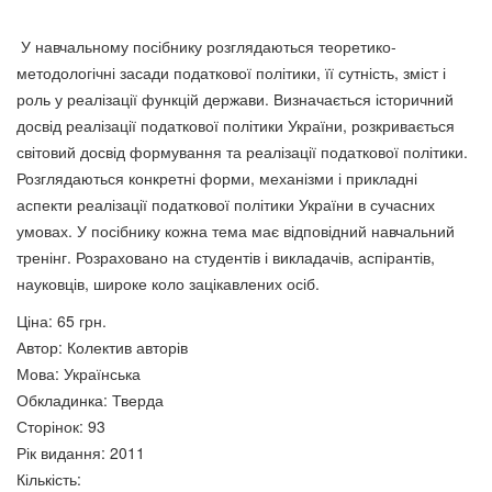
ШЕВЧЕНКО – МІЙ!
У навчальному посібнику розглядаються теоретико-
75 грн.
методологічні засади податкової політики, її сутність, зміст і
Кордіальна філософія
роль у реалізації функцій держави. Визначається історичний
української педагогіки серця
досвід реалізації податкової політики України, розкривається
Василя Сухомлинського
світовий досвід формування та реалізації податкової політики.
75 грн.
Розглядаються конкретні форми, механізми і прикладні
аспекти реалізації податкової політики України в сучасних
умовах. У посібнику кожна тема має відповідний навчальний
тренінг. Розраховано на студентів і викладачів, аспі­рантів,
науковців, широке коло зацікавлених осіб.
Ціна:
65 грн.
Автор
:
Колектив авторів
Мова
:
Українська
Обкладинка
:
Тверда
Сторінок
:
93
Куда движется глобальная
Рік видання
:
2011
КОНКУРЕНТОСПРОМОЖНІСТЬ
экономика в ХХІ веке
Кількість:
НАЦІОНАЛЬНОЇ ЕКОНОМІКИ