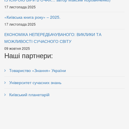
17 листопада 2025
«Київська книга року» – 2025.
17 листопада 2025
Ідеї правлять світом
Букет
85 грн.
85 грн.
ЕКОНОМІКА НЕПЕРЕДБАЧУВАНОГО: ВИКЛИКИ ТА
МОЖЛИВОСТІ СУЧАСНОГО СВІТУ
09 жовтня 2025
Наші партнери:
Товариство «Знання» України
Університет сучасних знань
Київський планетарій
Через терни – до України