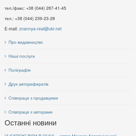
тел./факс: +38 (044) 287-41-45
тел.: +38 (044) 239-23-28
E-mail:
znannya-real@ukr.net
Про видавництво
Наші послуги
КАЇНУ ДАЙ РОЗКАЯННЯ
Соціальна термінологія:
85 грн.
Поліграфія
Словник-довідник
85 грн.
Друк авторефератів
Співпраця з продавцями
Співпраця з авторами
Останні новини
ІЗ ІСКРОЮ ВІРИ В ОЧАХ… автор Максим Коровніченко)