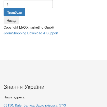
78 грн.
76 грн.
Copyright MAXXmarketing GmbH
JoomShopping Download & Support
Франція – Україна
80 грн.
Берегиння мудрості,
добролюбства та свободи
Знання України
80 грн.
Наша адреса:
03150, Київ, Велика Васильківська, 57/3