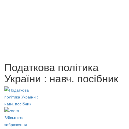
Бєрєгиння мудрості,
добролюбства та свободи
Економічна безпека України :
75 грн.
проблеми та пріоритети
Податкова політика
зміцнення
75 грн.
України : навч. посібник
Збільшити
зображення