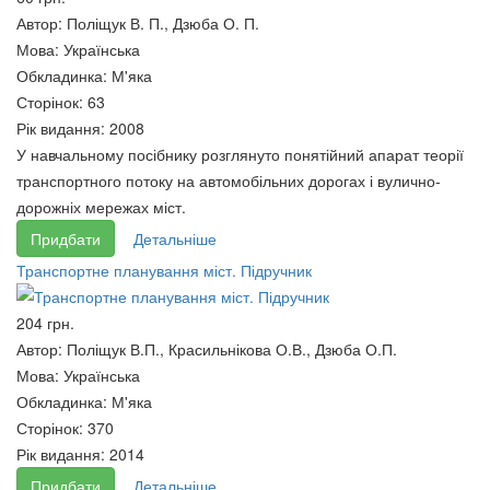
Автор:
Поліщук В. П., Дзюба О. П.
Мова:
Українська
Обкладинка:
М'яка
Сторінок:
63
Рік видання:
2008
У навчальному посібнику розглянуто понятійний апарат теорії
транспортного потоку на автомобільних дорогах і вулично-
дорожніх мережах міст.
Історія.
М. Драгоманов .Вибрані праці
Придбати
Детальніше
Публіцистика.Політологія. Том
.Том 3. Літературознавство.
Транспортне планування міст. Підручник
1. Книга 2
200 грн.
200 грн.
204 грн.
Автор:
Поліщук В.П., Красильнікова О.В., Дзюба О.П.
Мова:
Українська
Обкладинка:
М'яка
Сторінок:
370
Рік видання:
2014
Придбати
Детальніше