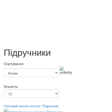
Соціальна безпека людини в
Книжка для шестикласників
умовах війна
Демарьов О.Г.
185 грн.
195 грн.
Підручники
Сортування:
Кількість:
Світовий ринок послуг: Підручник