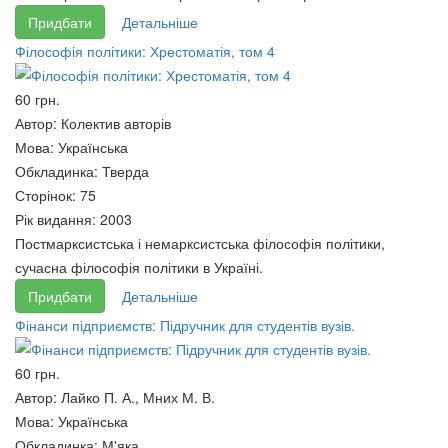
Придбати
Детальніше
Філософія політики: Хрестоматія, том 4
60 грн.
Автор:
Колектив авторів
Мова:
Українська
Обкладинка:
Тверда
Сторінок:
75
Рік видання:
2003
Постмарксистська і немарксистська філософія політики,
сучасна філософія політики в Україні.
Придбати
Детальніше
Фінанси підприємств: Підручник для студентів вузів.
60 грн.
Автор:
Лайко П. А., Мних М. В.
Мова:
Українська
Обкладинка:
М'яка