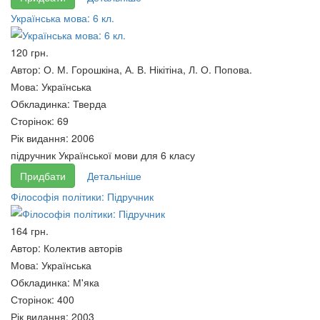
Українська мова: 6 кл.
Геополітика : енциклопедія
120 грн.
200 грн.
Автор:
О. М. Горошкіна, А. В. Нікітіна, Л. О. Попова.
Система ситуаційного
Мова:
Українська
управління. Теорія,
Обкладинка:
Тверда
методологія, рекомендації
Сторінок:
69
200 грн.
Рік видання:
2006
підручник Української мови для 6 класу
Придбати
Детальніше
Філософія політики: Підручник
164 грн.
Автор:
Колектив авторів
Мова:
Українська
"Еліта;витоки,сутність,перспектива"
Обкладинка:
М'яка
за ред. В. Кременя
Сторінок:
400
Транспортне планування
210 грн.
Рік видання:
2003