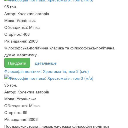
95 грн.
Автор:
Колектив авторів
Мова:
Українська
Обкладинка:
М'яка
Сторінок:
408
Рік видання:
2003
Філософська-політична класика та філософська-політична
думка марксизму.
Придбати
Детальніше
ПОДАТКОВА СИСТЕМА
Філософія політики: Хрестоматія, том 3 (м/о)
Виховання шахами, чого
Підручник
мене навчили діти Демарьов
250 грн.
95 грн.
О.
Автор:
Колектив авторів
250 грн.
Мова:
Українська
Обкладинка:
М'яка
Сторінок:
65
Рік видання:
2003
Постмарксистська і немарксистська філософія політики