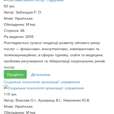
Антологія сиску: Том 2
63 грн.
Філософія політики: Словник
200 грн.
Автор:
Заблоцька Р. О.
200 грн.
Мова:
Українська
Обкладинка:
М'яка
Сторінок:
46
Рік видання:
2005
Розглядаються сучасні тенденції розвитку світового ринку
послуг — фінансових, консалтингових, інжинірингових та
телекомунікаційних, в сферах туризму, освіти та медицини;
проблеми регулювання та лібералізації національних ринків
послуг
Придбати
Детальніше
Соціальна психологія організації і управління
Антологія сиску: Том 3
110 грн.
200 грн.
УКРАЇНА: Голгофа ХХ століття
Автор:
Власова О.І., Кушерець В.І., Никоненко Ю.В.
200 грн.
Мова:
Українська
Обкладинка:
М'яка