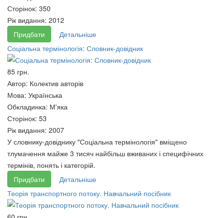
Сторінок:
350
Рік видання:
2012
Придбати
Детальніше
Соціальна термінологія: Словник-довідник
85 грн.
Автор:
Колектив авторів
Мова:
Українська
Обкладинка:
М'яка
Сторінок:
53
Рік видання:
2007
Основи теорії систем і
Дослідження операцій у
У словнику-довіднику "Соціальна термінологія" вміщено
управління
транспортних системах
тлумачення майже 3 тисяч найбільш вживаних і специфічних
200 грн.
200 грн.
термінів, понять і категорій.
Придбати
Детальніше
Теорія транспортного потоку. Навчальний посібник
60 грн.