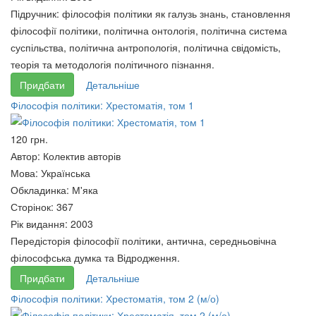
міст. Підручник
Підручник: філософія політики як галузь знань, становлення
204 грн.
філософії політики, політична онтологія, політична система
суспільства, політична антропологія, політична свідомість,
теорія та методологія політичного пізнання.
Придбати
Детальніше
Філософія політики: Хрестоматія, том 1
120 грн.
Автор:
Колектив авторів
Мова:
Українська
Обкладинка:
М'яка
Сторінок:
367
Рік видання:
2003
Передісторія філософії політики, антична, середньовічна
Практичний курс української
Технологія наукових
філософська думка та Відродження.
мови для іноземців: усне
досліджень і технічної
Придбати
Детальніше
мовлення.
творчості.Підручник.Книга 2
Філософія політики: Хрестоматія, том 2 (м/о)
240 грн.
240 грн.