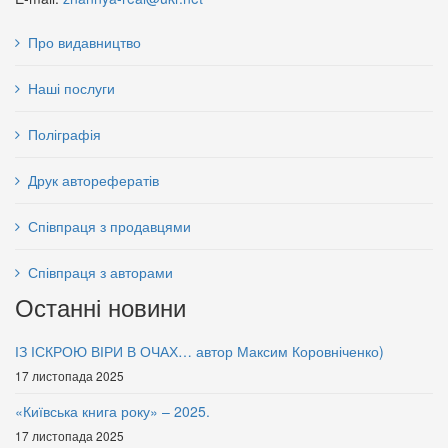
Про видавництво
Наші послуги
Поліграфія
Друк авторефератів
Співпраця з продавцями
Кордіальна філософія
Корупція:економічні, правові
української педагогіки серця
та соціальні проблеми захисту
Співпраця з авторами
Василя Сухомлинського
майнових прав
Останні новини
75 грн.
60 грн.
ІЗ ІСКРОЮ ВІРИ В ОЧАХ… автор Максим Коровніченко)
17 листопада 2025
«Київська книга року» – 2025.
17 листопада 2025