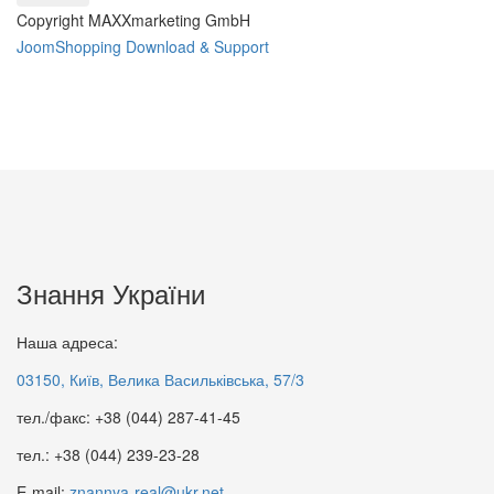
195 грн.
65 грн.
Copyright MAXXmarketing GmbH
JoomShopping Download & Support
Знання України
Конкуренція і підприємництво
Наша адреса:
КОНКУРЕНТОСПРОМОЖНІСТЬ
98 грн.
03150, Київ, Велика Васильківська, 57/3
НАЦІОНАЛЬНОЇ ЕКОНОМІКИ
76 грн.
тел./факс: +38 (044) 287-41-45
тел.: +38 (044) 239-23-28
E-mail:
znannya-real@ukr.net