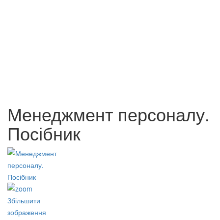
Ескізи про мудрість від міфу
Завжди сучасний: Тарас
до істини
Шевченко в просторі та часі
280 грн.
60 грн.
Менеджмент персоналу.
Посібник
Збільшити
зображення