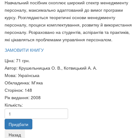
Навчальний посібник охоплює широкий спектр менеджменту
КАЇНУ ДАЙ РОЗКАЯННЯ
персоналу, максимально адаптований до вимог програми
Зміцнення соціальної безпеки
85 грн.
курсу. Розглядаються теоретичні основи менеджменту
людини
персоналу, процеси комплектування, розвитку й використання
290 грн.
персоналу. Розраховано на студентів, аспірантів та практиків,
які цікавляться проблемами управління персоналом.
ЗАМОВИТИ КНИГУ
Ціна:
71 грн.
Автор
:
Крушельницька О. В., Котвицький А. А.
Мова
:
Українська
Обкладинка
:
М'яка
Сторінок
:
148
Рік видання
:
2008
Кількість:
Книжка для шестикласників
КОЛОНІАЛЬНІ ВІЙНИ ДРУГОЇ
Демарьов О.Г.
РЕЧІ ПОСПОЛИТОЇ