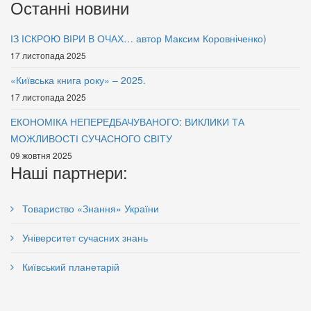
Останні новини
ІЗ ІСКРОЮ ВІРИ В ОЧАХ… автор Максим Коровніченко)
Всього бувало у житті
17 листопада 2025
250 грн.
Вища педагогічна освіта і
«Київська книга року» – 2025.
наука України:Рівенська
17 листопада 2025
область
ЕКОНОМІКА НЕПЕРЕДБАЧУВАНОГО: ВИКЛИКИ ТА
99 грн.
МОЖЛИВОСТІ СУЧАСНОГО СВІТУ
09 жовтня 2025
Наші партнери:
Товариство «Знання» України
Університет сучасних знань
Київський планетарій