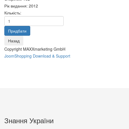
Рік видання
:
2012
Кількість:
Copyright MAXXmarketing GmbH
JoomShopping Download & Support
Екобезпечний розвиток:
Дослідження операцій у
пошук стратегем.
транспортних системах
68 грн.
200 грн.
Знання України