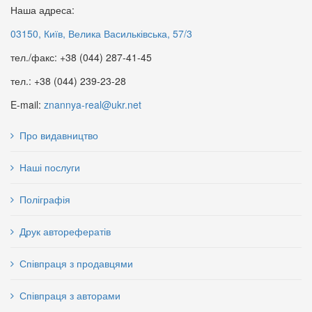
Наша адреса:
03150, Київ, Велика Васильківська, 57/3
тел./факс: +38 (044) 287-41-45
тел.: +38 (044) 239-23-28
E-mail:
znannya-real@ukr.net
Геополітика : енциклопедія
200 грн.
Про видавництво
ДЕРЖАВНЕ БЮДЖЕТУВАННЯ
Наші послуги
В УКРАЇНІ: сутність та основні
детермінанти
Поліграфія
114 грн.
Друк авторефератів
Співпраця з продавцями
Співпраця з авторами