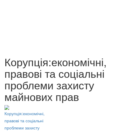
Епоха неокамералізма
60 грн.
Економічний розвиток
сучасної цивілізації
73 грн.
Корупція:економічні,
правові та соціальні
проблеми захисту
майнових прав