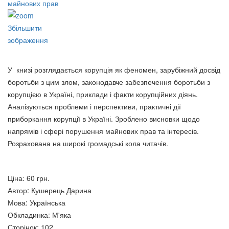
Збільшити
Економічна безпека України :
зображення
проблеми та пріоритети
ЕКОНОМІЧНА
зміцнення
БЕЗПЕКОЛОГІЯ: СУТНІСТЬ,
75 грн.
У
книзі розглядається корупція як феномен, зарубіжний досвід
ОСОЛИВОСТІ УКРАЇНИ В
боротьби з цим злом, законодавче забезпечення боротьби з
ДОБУ СУЧАСНИХ ВИКЛИКІВ
корупцією в Україні, приклади і факти корупційних діянь.
ТА ЗАГРОЗ
Аналізуються проблеми і перспективи, практичні дії
250 грн.
приборкання корупції в Україні. Зроблено висновки щодо
напрямів і сфері порушення майнових прав та інтересів.
Розрахована на широкі громадські кола читачів.
Ціна:
60 грн.
Економіка освіти: Посібник
Автор
:
Кушерець Дарина
Економічні аспекти вищої
62 грн.
Мова
:
Українська
освіти.
Обкладинка
:
М'яка
60 грн.
Сторінок
:
102