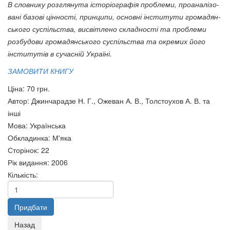
КАЇНУ ДАЙ РОЗКАЯННЯ
Ідеї правлять світом
В словнику розглянута історіографія проблеми, проана­лізо­
85 грн.
85 грн.
вані базові цінності, принципи
,
основні інститути грома­дян­
ського суспільства, висвітлено складності та проблеми
розбудови гро­мадянського суспільства та окремих його
інститутів в сучасній Україні.
ЗАМОВИТИ КНИГУ
Ціна:
70 грн.
Автор
:
Джинчарадзе Н. Г., Ожеван А. В., Толстоухов А. В. та
інші
Мова
:
Українська
Обкладинка
:
М'яка
Сторінок
:
22
Рік видання
:
2006
Кількість:
Букет
85 грн.
Основи філософії культури:
Словник
95 грн.