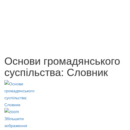
Берегиння мудрості,
Соціальна термінологія:
добролюбства та свободи
Словник-довідник
80 грн.
85 грн.
Основи громадянського
суспільства: Словник
Збільшити
зображення