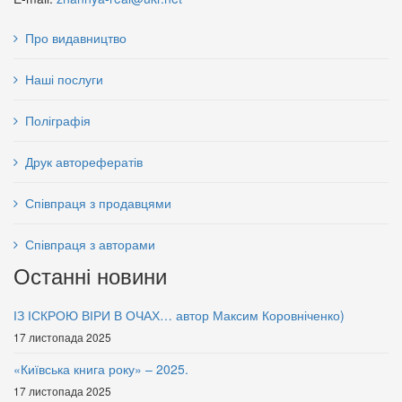
Про видавництво
Наші послуги
Поліграфія
Друк авторефератів
Філософія політики:
УКРАЇНА: ІДЕНТИЧНІСТЬ У
Хрестоматія, том 3 (м/о)
ДОБУ ГЛОБАЛІЗАЦІЇ
Співпраця з продавцями
95 грн.
95 грн.
Співпраця з авторами
Останні новини
ІЗ ІСКРОЮ ВІРИ В ОЧАХ… автор Максим Коровніченко)
17 листопада 2025
«Київська книга року» – 2025.
17 листопада 2025