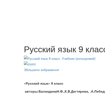
Філософія політики:
Філософія політики:
УКРАЇН
Хрестоматія, том 2 (м/о)
Хрестоматія, том 3 (м/о)
ДОБУ Г
95 грн.
95 грн.
95 грн.
Русский язык 9 клас
Збільшити зображення
«Русский яз
ык» 9 класс
авторы:
БаландинаН.Ф.,
К.В.Дегтярева
,
.А.Лебед