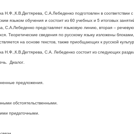
я – Україна
Берегиння мудрості,
Куда движется
а Н.Ф.,
К.В.Дегтярева
,
С.А.Лебеденко подготовлен в соответствии с
добролюбства та свободи
экономика в Х
им языком обучения и состоит из 60 учебных и 5 итоговых занятий
80 грн.
78 грн.
ва, С.А.Лебеденко
представляет языковую линию, вторая – речевую
хся. Теоретические сведения по
рус
скому языку изложены блоками
вляется на основе текстов, также приобщающих к русской культур
а Н.Ф.,
К.В.Дегтярева
,
С.А. Лебеденко
сос
тоит из следующих разде
ечь.
Диалог.
ненные предложения.
чными обстоятельственными.
кими придаточными.
связи.