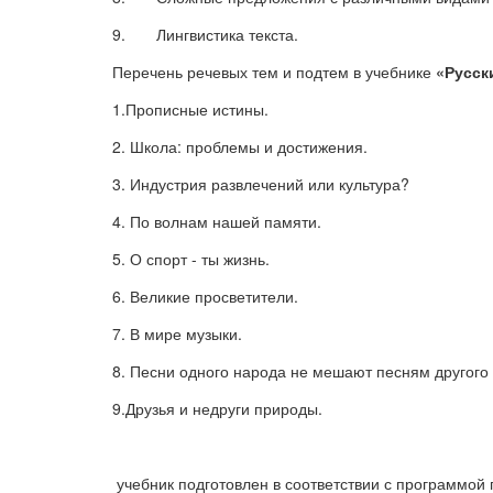
зміцнення
75 грн.
9.
Лингвистика текста.
Перечень речевых тем и подтем в у
чебнике
«Русск
1.Прописные истины.
2. Школа: проблемы и достижения.
3. Индустрия развлечений или культура?
4. По волнам нашей памяти.
5. О спорт - ты жизнь.
6. Великие просветители.
7. В мире музыки.
8. Песни одного народа не мешают песням другого
9.Друзья и недруги природы.
учебник подготовлен в соответствии с программой 