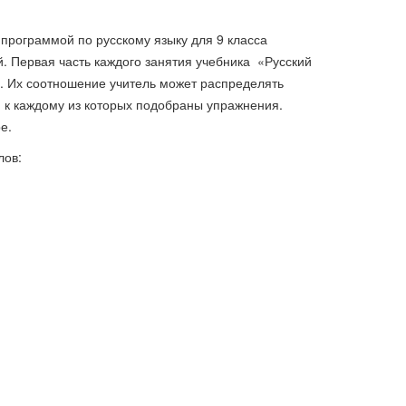
 глобальная
 программой по русскому языку для 9
класса
КОНКУРЕНТОСПРОМОЖНІСТЬ
ХІ веке
. Первая часть каждого занятия учебника
«Русский
НАЦІОНАЛЬНОЇ ЕКОНОМІКИ
. Их соотношение учитель может распределять
76 грн.
, к каждому из которых подобраны упражнения.
е.
лов: