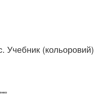
А: ІДЕНТИЧНІСТЬ У
УКРАЇНА ПОНАД УСЕ. Час
Соціальна тер
ЛОБАЛІЗАЦІЇ
для України жити
Словник-довід
95 грн.
85 грн.
с. Учебник (кольоровий)
енко