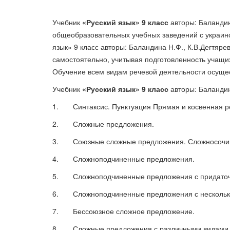
Ідеї правлять світом
Букет
Франці
85 грн.
85 грн.
80 грн.
Учебник
«Русский яз
ык» 9 класс
авторы:
Баландин
общеобразовательных учебных заведений с украинск
язык» 9
класс авторы:
Баландина Н.Ф.,
К.В.Дегтяре
самостоятельно, учитывая подготовленность учащи
Обучение всем видам речевой деятельности осущест
Учебник
«Русский яз
ык» 9 класс
авторы:
Баландин
1.
Синтаксис. Пунктуация Прямая и косвенная р
2.
Сложные предложения.
3.
Союзные сложные предложения. Сложносочи
4.
Сложноподчиненные предложения.
5.
Сложноподчиненные предложения с придато
6.
Сложноподчиненные предложения с несколь
Бєрєгиння мудрості,
добролюбства та свободи
Економічна безпека України :
7.
Бессоюзное сложное предложение.
75 грн.
проблеми та пріоритети
8.
Сложные предложения с различными видами 