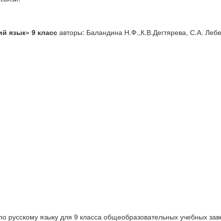
ий яз
ык» 9 класс
авторы:
Баландина Н.Ф.,
К.В.Дегтярева
,
С.А. Леб
по русскому языку для 9 класса общеобразовательных учебных заве