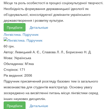
Місце та роль особистості в процесі соціокультурної творчості.
Необхідність формування державницької ідеології як
об’єднувальної, консолідуючої домінанти українського
державотворення і розвитку культури.
Придбати
Детальніше
Лінгвістика. Підручник
60 грн.
Автор:
Левицький А. Є., Славова Л. Л., Борисенко Н. Д.
Мова:
Українська
Обкладинка:
М'яка
Сторінок:
171
Рік видання:
2006
Підручник присвячений розгляду базових тем із загального
мовознавства для студентів магістратур. Основну увагу
зосереджено на висвітленні питань місця лінгвістики серед
інших наукових дисциплін.
Придбати
Детальніше