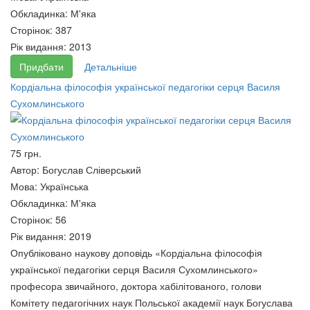
164 грн.
Обкладинка:
М'яка
Сторінок:
387
Рік видання:
2013
Придбати
Детальніше
Кордіальна філософія української педагогіки серця Василя
Сухомлинського
75 грн.
Автор:
Богуслав Сліверський
Мова:
Українська
Обкладинка:
М'яка
Сторінок:
56
Філософія політики: Словник
Філософія політики:
Рік видання:
2019
200 грн.
Хрестоматія, том 1
Опубліковано наукову доповідь «Кордіальна філософія
120 грн.
української педагогіки серця Василя Сухомлинського»
професора звичайного, доктора хабілітованого, голови
Комітету педагогічних наук Польської академії наук Богуслава