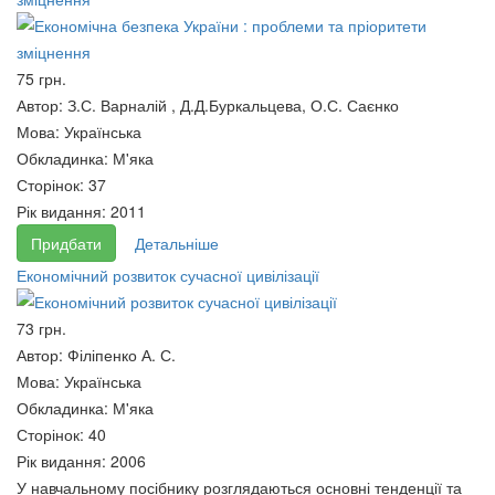
СТАТИСТИКА З MICROSOFT
EXCEL
75 грн.
400 грн.
Стовбур головного мозку:
Автор:
З.С. Варналій , Д.Д.Буркальцева, О.С. Саєнко
анатомо-фізіологічні
Мова:
Українська
характеристики та клінічні
Обкладинка:
М'яка
особливості уражень.
Сторінок:
37
260 грн.
Рік видання:
2011
Придбати
Детальніше
Економічний розвиток сучасної цивілізації
73 грн.
Автор:
Філіпенко А. С.
Мова:
Українська
Обкладинка:
М'яка
Теорія транспортного потоку.
Тепло київських візерунків :
Сторінок:
40
Навчальний посібник
Збірка п’єс.
Рік видання:
2006
60 грн.
180 грн.
У навчальному посібнику розглядаються основні тенденції та