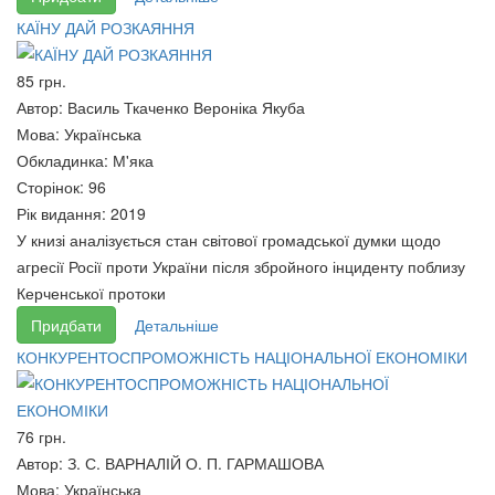
КАЇНУ ДАЙ РОЗКАЯННЯ
85 грн.
УКРАЇНА: ІДЕНТИЧНІСТЬ У
УКРАЇНА: Голгофа ХХ століття
Автор:
Василь Ткаченко Вероніка Якуба
ДОБУ ГЛОБАЛІЗАЦІЇ
200 грн.
Мова:
Українська
95 грн.
Обкладинка:
М'яка
Сторінок:
96
Рік видання:
2019
У книзі аналізується стан світової громадської думки щодо
агресії Росії проти України після збройного інциденту поблизу
Керченської протоки
Придбати
Детальніше
КОНКУРЕНТОСПРОМОЖНІСТЬ НАЦІОНАЛЬНОЇ ЕКОНОМІКИ
76 грн.
Українська мова: 6 кл.
Автор:
З. С. ВАРНАЛІЙ О. П. ГАРМАШОВА
120 грн.
Філософія політики: Підручник
Мова:
Українська