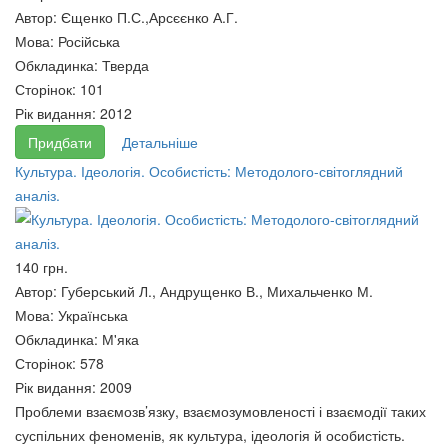
Автор:
Єщенко П.С.,Арсєєнко А.Г.
Мова:
Російська
Обкладинка:
Тверда
Сторінок:
101
Рік видання:
2012
Придбати
Детальніше
Культура. Ідеологія. Особистість: Методолого-світоглядний
аналіз.
140 грн.
Автор:
Губерський Л., Андрущенко В., Михальченко М.
Мова:
Українська
Обкладинка:
М'яка
Сторінок:
578
Рік видання:
2009
Проблеми взаємозв’язку, взаємозумовленості і взаємодії таких
суспільних феноменів, як культура, ідеологія й особистість.