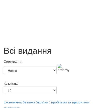
Соціальна психологія
Соціальна термінологія:
організації і управління
Словник-довідник
110 грн.
85 грн.
Всі видання
Сортування:
Кількість:
Економічна безпека України : проблеми та пріоритети
зміцнення