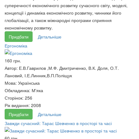
суперечності економічного розвитку сучасного світу, моделі,
концепції і динаміка економічного розвитку, чинники його
глобалізації, а також міжнародні програми сприяння
економічному розвитку.
Придбати
Детальніше
Ергономіка
160 грн.
Автор:
Е.В.Гаврилов ,М.Ф. Дмитриченко, В.К. Доля, О.Т.
Лановий, І.Е.Линник,В.П.Поліщук
Мова:
Українська
Технократизм і доля
Обкладинка:
М'яка
українського села.
Технологія наукових
Сторінок:
256
60 грн.
досліджень і технічної
Рік видання:
2008
творчості.Підручник.Книга 2
Придбати
Детальніше
240 грн.
Завжди сучасний: Тарас Шевченко в просторі та часі
60 грн.