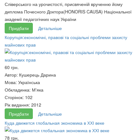
Сліверського на урочистості, присвяченій врученню йому
диплома Почесного Доктора(HONORIS CAUSA) Національної
академії педагогічних наук України
Придбати
Детальніше
Корупція:економічні, правові та соціальні проблеми захисту
майнових прав
60 грн.
Автор:
Кушерець Дарина
Філософія політики:
Філософія політики:
Мова:
Українська
Хрестоматія, том 2 (м/о)
Хрестоматія, том 3 (м/о)
Обкладинка:
М'яка
95 грн.
95 грн.
Сторінок:
102
Рік видання:
2012
Придбати
Детальніше
Куда движется глобальная экономика в ХХІ веке
78 грн.