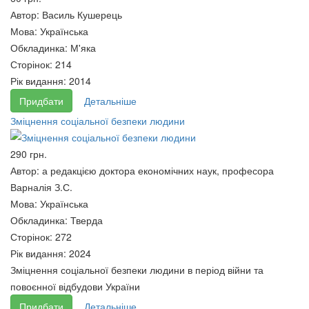
Автор:
Василь Кушерець
Мова:
Українська
Обкладинка:
М'яка
Сторінок:
214
Рік видання:
2014
Придбати
Детальніше
Зміцнення соціальної безпеки людини
Транспортне планування
УКРАЇНА ПОНАД УСЕ. Час
міст. Підручник
для України жити
290 грн.
204 грн.
95 грн.
Автор:
а редакцією доктора економічних наук, професора
Варналія З.С.
Мова:
Українська
Обкладинка:
Тверда
Сторінок:
272
Рік видання:
2024
Зміцнення соціальної безпеки людини в період війни та
повоєнної відбудови України
Придбати
Детальніше