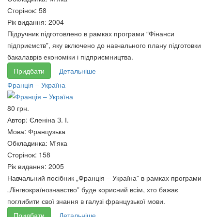
Сторінок:
58
Рік видання:
2004
Підручник підготовлено в рамках програми “Фінанси
підприємств”, яку включено до навчального плану підготовки
бакалаврів економіки і підприємництва.
Придбати
Детальніше
Франція – Україна
Податкова політика України :
Антропологія права :
навч. посібник
навчальний посібник
80 грн.
65 грн.
65 грн.
Автор:
Єленіна З. І.
Мова:
Французька
Обкладинка:
М'яка
Сторінок:
158
Рік видання:
2005
Навчальний посібник „Франція – Україна” в рамках програми
„Лінгвокраїнознавство” буде корисний всім, хто бажає
поглибити свої знання в галузі французької мови.
Придбати
Детальніше