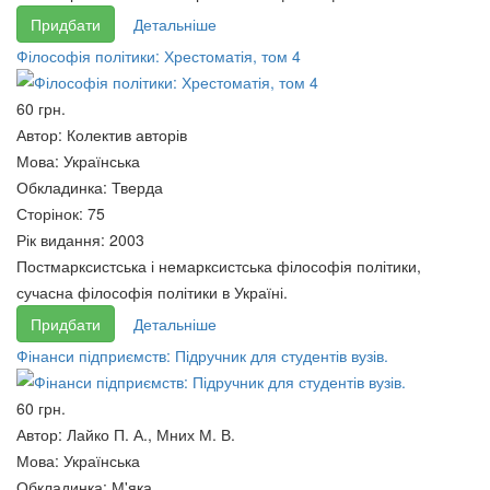
Вища педагогічна освіта і
Придбати
Детальніше
наука України: історія,
Філософія політики: Хрестоматія, том 4
сьогодення та перспективи
розвитку - Івано-Франківська
60 грн.
область
Автор:
Колектив авторів
65 грн.
Мова:
Українська
Обкладинка:
Тверда
Сторінок:
75
Рік видання:
2003
Постмарксистська і немарксистська філософія політики,
сучасна філософія політики в Україні.
Ринок суверенних
Придбати
Детальніше
Міжнародні торгівельні зв’язки
єврооблігацій України.
Фінанси підприємств: Підручник для студентів вузів.
України: генезис і структура
65 грн.
65 грн.
60 грн.
Автор:
Лайко П. А., Мних М. В.
Мова:
Українська
Обкладинка:
М'яка