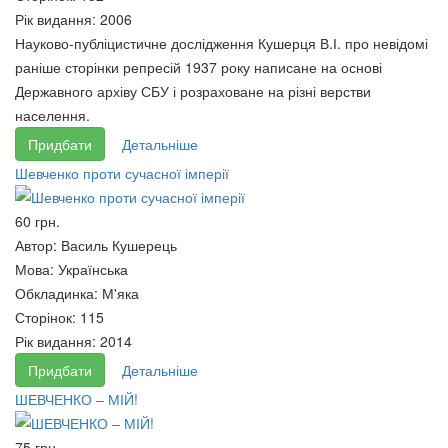
пошук стратегем.
суспільства: Словник
Рік видання:
2006
68 грн.
70 грн.
Науково-публіцистичне дослідження Кушерця В.І. про невідомі
раніше сторінки репресій 1937 року написане на основі
Державного архіву СБУ і розраховане на різні верстви
населення.
Придбати
Детальніше
Шевченко проти сучасної імперії
60 грн.
Автор:
Василь Кушерець
Мова:
Українська
Обкладинка:
М'яка
Програма спасіння
Сторінок:
115
70 грн.
Рік видання:
2014
Основи патентування і
Придбати
Детальніше
ліцензування: навчальний
ШЕВЧЕНКО – МІЙ!
посібник
70 грн.
75 грн.