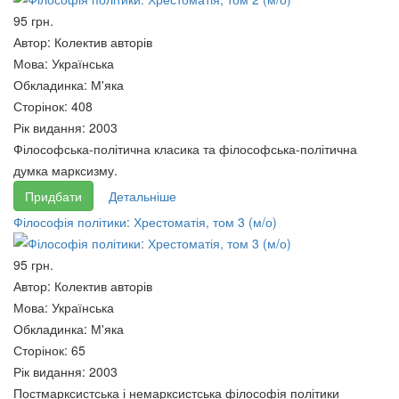
95 грн.
Світовий ринок послуг:
Муніципальне право. Частина
Автор:
Колектив авторів
Підручник
1.
Мова:
Українська
63 грн.
65 грн.
Обкладинка:
М'яка
Сторінок:
408
Рік видання:
2003
Філософська-політична класика та філософська-політична
думка марксизму.
Придбати
Детальніше
Філософія політики: Хрестоматія, том 3 (м/о)
95 грн.
Автор:
Колектив авторів
Мова:
Українська
Обкладинка:
М'яка
Інформаційні технології в
Сторінок:
65
регіональному управлінні.
Рік видання:
2003
65 грн.
Постмарксистська і немарксистська філософія політики