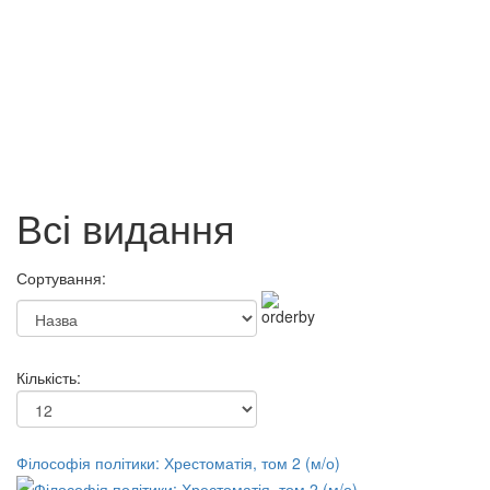
Економіка освіти: Посібник
62 грн.
Вища педагогічна освіта і
Всі видання
наука України: історія,
сьогодення та перспективи
розвитку - Харківська область
Сортування:
62 грн.
Кількість:
Філософія політики: Хрестоматія, том 2 (м/о)