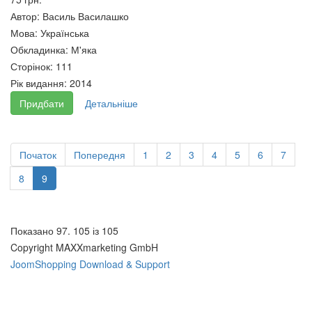
Автор:
Василь Василашко
Мова:
Українська
Обкладинка:
М'яка
Сторінок:
111
Рік видання:
2014
Придбати
Детальніше
Початок
Попередня
1
2
3
4
5
6
7
Менеджмент персоналу.
8
9
Посібник
Фінансування державних
71 грн.
вищих навчальних закладів
України
Показано 97. 105 із 105
72 грн.
Copyright MAXXmarketing GmbH
JoomShopping Download & Support