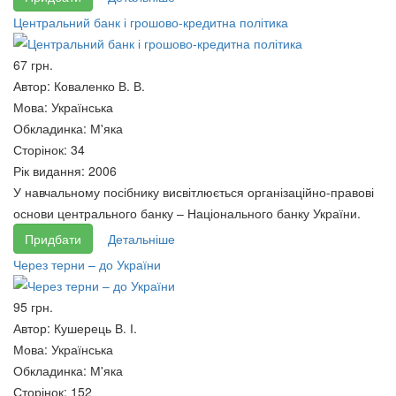
Центральний банк і грошово-кредитна політика
67 грн.
КОЛОНІАЛЬНІ ВІЙНИ ДРУГОЇ
Центральний банк і грошово-
Автор:
Коваленко В. В.
РЕЧІ ПОСПОЛИТОЇ
кредитна політика
Мова:
Українська
65 грн.
67 грн.
Обкладинка:
М'яка
Сторінок:
34
Рік видання:
2006
У навчальному посібнику висвітлюється організаційно-правові
основи центрального банку – Національного банку України.
Придбати
Детальніше
Через терни – до України
95 грн.
Автор:
Кушерець В. І.
Мова:
Українська
Обкладинка:
М'яка
Екобезпечний розвиток:
Основи громадянського
Сторінок:
152