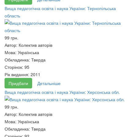
Вища педагогічна освіта і
65 грн.
Вища педагогічна освіта і наука України: Тернопільська
наука України: історія,
область
сьогодення та перспективи
розвитку - Івано-Франківська
область
99 грн.
65 грн.
Автор:
Колектив авторів
Мова:
Українська
Обкладинка:
Тверда
Сторінок:
95
Рік видання:
2011
Придбати
Детальніше
Ринок суверенних
Податкова політика України :
Вища педагогічна освіта і наука України: Херсонська обл.
єврооблігацій України.
навч. посібник
65 грн.
65 грн.
99 грн.
Автор:
Колектив авторів
Мова:
Українська
Обкладинка:
Тверда
Сторінок:
92