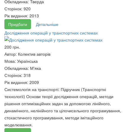
Обкладинка:
Тверда
Мале підприємництво у сфері
Сторінок:
920
Вища педагогічна освіта і
побутового обслуговування.
Рік видання:
2013
наука України: історія,
Посібник
Придбати
Детальніше
сьогодення та перспективи
60 грн.
розвитку - Харківська область
Дослідження операцій у транспортних системах
62 грн.
200 грн.
Автор:
Колектив авторів
Мова:
Українська
Обкладинка:
М'яка
Сторінок:
318
Рік видання:
2009
Системологія на транспорті: Підручник (Транспортні
технології) Основи теорії дослідження операцій, методи
Безпека життєдіяльності.
ПРАВДА СИЛИ І СИЛА
рішення оптимізаційних задач за допомогою лінійного,
Посібник
ПРАВДИ
динамічного, нелінійного та цілочисельного програмування,
60 грн.
60 грн.
стохастичного програмування, методи імітаційного
моделювання.