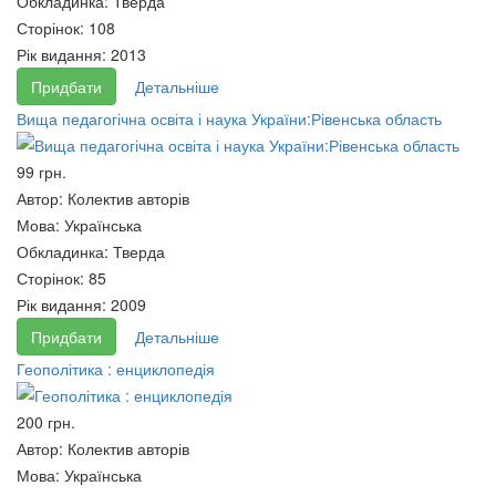
Обкладинка:
Тверда
Сторінок:
108
Рік видання:
2013
Економіка освіти: Посібник
Придбати
Детальніше
Світовий ринок послуг:
62 грн.
Вища педагогічна освіта і наука України:Рівенська область
Підручник
63 грн.
99 грн.
Автор:
Колектив авторів
Мова:
Українська
Обкладинка:
Тверда
Сторінок:
85
Рік видання:
2009
Придбати
Детальніше
Геополітика : енциклопедія
200 грн.
Автор:
Колектив авторів
Мова:
Українська