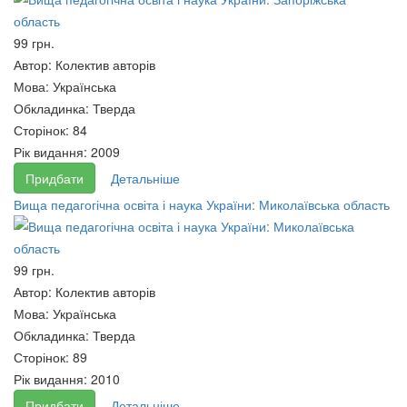
Муніципальне право. Частина
Інформаційні технології в
99 грн.
1.
регіональному управлінні.
Автор:
Колектив авторів
65 грн.
65 грн.
Мова:
Українська
Обкладинка:
Тверда
Сторінок:
84
Рік видання:
2009
Придбати
Детальніше
Вища педагогічна освіта і наука України: Миколаївська область
99 грн.
Автор:
Колектив авторів
Мова:
Українська
Обкладинка:
Тверда
Сторінок:
89
Міжнародні торгівельні зв’язки
Рік видання:
2010
України: генезис і структура
Придбати
Детальніше