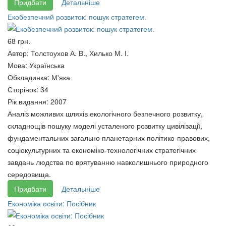
Придбати
Детальніше
Екобезпечний розвиток: пошук стратегем.
68 грн.
Автор:
Толстоухов А. В., Хилько М. І.
Мова:
Українська
Обкладинка:
М'яка
Сторінок:
34
Рік видання:
2007
Аналіз можливих шляхів екологічного безпечного розвитку,
Підприємництво –
складнощів пошуку моделі усталеного розвитку цивілізації,
Локальні війни та збройні
вирішальний фактор розвитку
фундаментальних загально планетарних політико-правових,
конфлікти другої половини ХХ
60 грн.
соціокультурних та економіко-технологічних стратегічних
століття
завдань людства по врятуванню навколишнього природного
60 грн.
середовища.
Придбати
Детальніше
Економіка освіти: Посібник