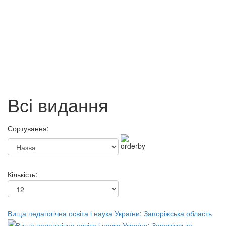
Екобезпечний розвиток:
Центральний банк і грошово-
пошук стратегем.
кредитна політика
68 грн.
67 грн.
Всі видання
Сортування:
Кількість:
Вища педагогічна освіта і наука України: Запоріжська область